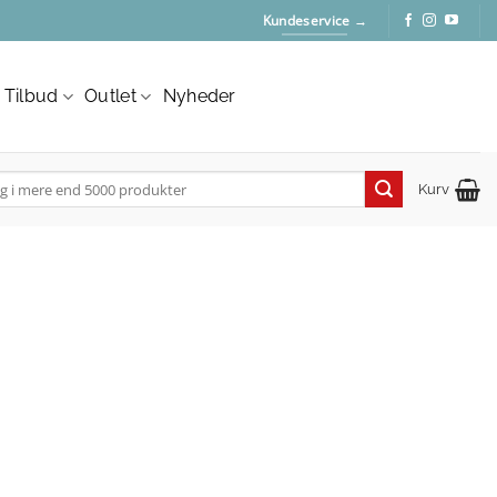
Kundeservice →
Tilbud
Outlet
Nyheder
Kurv
: