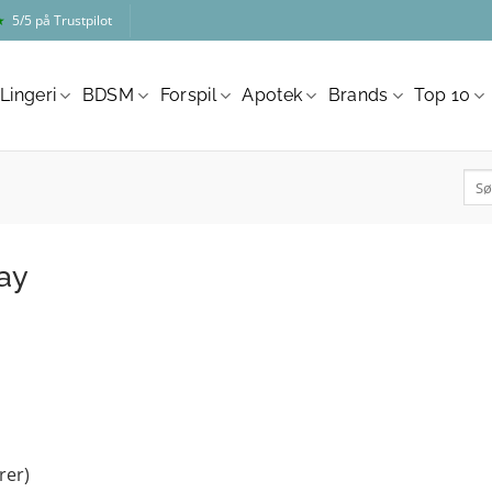
★
5/5 på Trustpilot
Lingeri
BDSM
Forspil
Apotek
Brands
Top 10
Søg
efter
ay
rer)