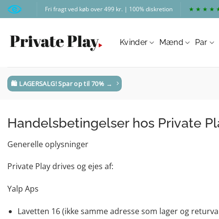
Fortsæt
Fri fragt ved køb over 499 kr. | 100% diskretion
★ ★ ★ ★ 
til
indhold
Kvinder
Mænd
Par
🛍️ LAGERSALG! Spar op til 70% →
Handelsbetingelser hos Private Pl
Generelle oplysninger
Private Play drives og ejes af:
Yalp Aps
Lavetten 16 (ikke samme adresse som lager og returva