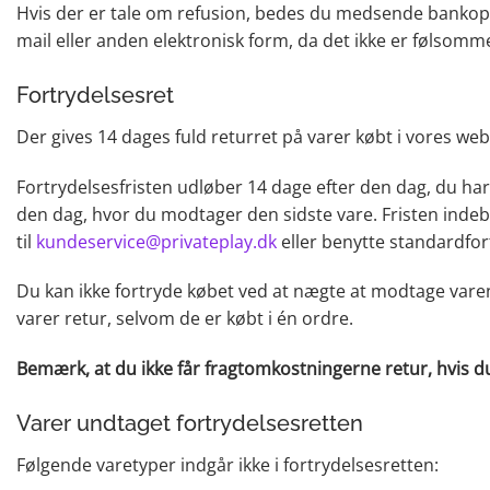
Hvis der er tale om refusion, bedes du medsende bankoplys
mail eller anden elektronisk form, da det ikke er følsomme
Fortrydelsesret
Der gives 14 dages fuld returret på varer købt i vores we
Fortrydelsesfristen udløber 14 dage efter den dag, du har m
den dag, hvor du modtager den sidste vare. Fristen indebæ
til
kundeservice@privateplay.dk
eller benytte standardfor
Du kan ikke fortryde købet ved at nægte at modtage varen 
varer retur, selvom de er købt i én ordre.
Bemærk, at du ikke får fragtomkostningerne retur, hvis du 
Varer undtaget fortrydelsesretten
Følgende varetyper indgår ikke i fortrydelsesretten: