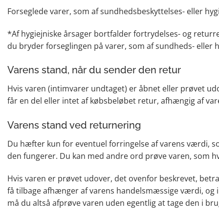
Forseglede varer, som af sundhedsbeskyttelses- eller hygie
*Af hygiejniske årsager bortfalder fortrydelses- og returr
du bryder forseglingen på varer, som af sundheds- eller hy
Varens stand, når du sender den retur
Hvis varen (intimvarer undtaget) er åbnet eller prøvet ud
får en del eller intet af købsbeløbet retur, afhængig af 
Varens stand ved returnering
Du hæfter kun for eventuel forringelse af varens værdi, 
den fungerer. Du kan med andre ord prøve varen, som hvis
Hvis varen er prøvet udover, det ovenfor beskrevet, betra
få tilbage afhænger af varens handelsmæssige værdi, og i 
må du altså afprøve varen uden egentlig at tage den i bru