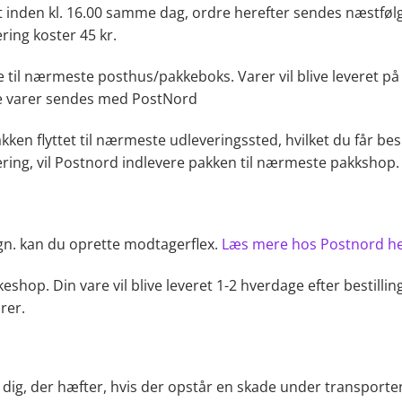
et inden kl. 16.00 samme dag, ordre herefter sendes næstføl
ring koster 45 kr.
ke til nærmeste posthus/pakkeboks. Varer vil blive leveret på
ine varer sendes med PostNord
 pakken flyttet til nærmeste udleveringssted, hvilket du får
ring, vil Postnord indlevere pakken til nærmeste pakkshop. 
gn. kan du oprette modtagerflex.
Læs mere hos Postnord he
shop. Din vare vil blive leveret 1-2 hverdage efter bestillin
rer.
dig, der hæfter, hvis der opstår en skade under transporten