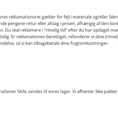
res reklamationsret gælder for fejl i materiale og/eller fabr
nde pengene retur eller afslag i prisen, afhængig af den konk
n. Du skal reklamere i “rimelig tid” efter du har opdaget m
ettidig. Er reklamationen berettiget, refunderer vi dine (rime
sendelse, så vi kan tilbagebetale dine fragtomkostninger.
ationer SKAL sendes til vores lager. Vi afhenter ikke pakke