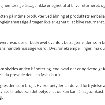
jnemæssige årsager ikke er egnet til at blive returneret, og
etten på intime produkter ved åbning af produktets emballage
giejnemæssige årsager ikke er egnet til at blive returneret.
over, hvad der er beskrevet ovenfor, betragter vi den som br
varens handelsmæssige værdi. Dvs. for eksempel lingeri må d
som skyldes anden håndtering, end hvad der er nødvendigt f
 du prøvede den i en fysisk butik.
gtes den som brugt. Hvilket betyder, at du ved fortrydelse 
visse tilfælde kan det betyde, at du kun kan få fragtomkost
g.