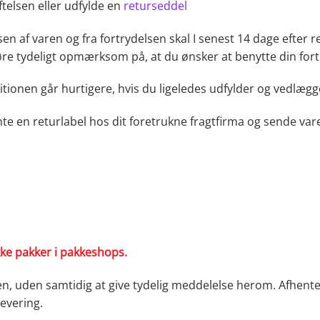
telsen eller udfylde en
returseddel
en af varen og fra fortrydelsen skal I senest 14 dage efter 
øre tydeligt opmærksom på, at du ønsker at benytte din fort
ionen går hurtigere, hvis du ligeledes udfylder og vedlægg
te en returlabel hos dit foretrukne fragtfirma og sende varen
kke pakker i pakkeshops.
en, uden samtidig at give tydelig meddelelse herom. Afhent
levering.