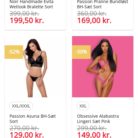
Noir Handmade Evita
Passion Praline Bundløst
Wetlook Bralette Sort
BH-Sæt Sort
399,00
kr.
360,00
kr.
Den
199,50
kr.
Den
Den
169,00
kr.
Den
oprindelige
aktuelle
oprindelige
aktuelle
pris
pris
pris
pris
var:
er:
var:
er:
399,00 kr..
199,50 kr..
360,00 kr..
169,00 kr
-52%
-50%
XXL/XXXL
XXL
Passion Asuna BH-Sæt
Obsessive Alabastra
Sort
Lingeri Sæt Pink
270,00
kr.
299,00
kr.
Den
129,00
kr.
Den
Den
149,00
kr.
Den