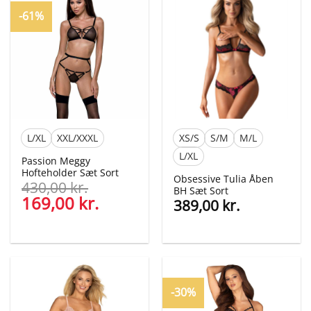
360,00 kr..
139,00 kr..
329,00 kr..
199,00 kr
-61%
L/XL
XXL/XXXL
XS/S
S/M
M/L
L/XL
Passion Meggy
Hofteholder Sæt Sort
Obsessive Tulia Åben
430,00
kr.
BH Sæt Sort
Den
169,00
kr.
Den
389,00
kr.
oprindelige
aktuelle
pris
pris
var:
er:
430,00 kr..
169,00 kr..
-30%