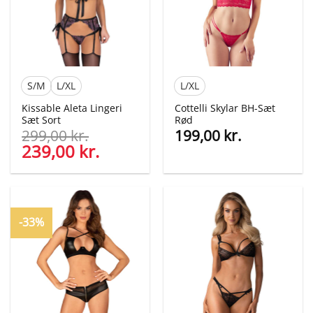
S/M
L/XL
L/XL
Kissable Aleta Lingeri
Cottelli Skylar BH-Sæt
Sæt Sort
Rød
299,00
kr.
199,00
kr.
Den
239,00
kr.
Den
oprindelige
aktuelle
pris
pris
var:
er:
299,00 kr..
239,00 kr..
-33%