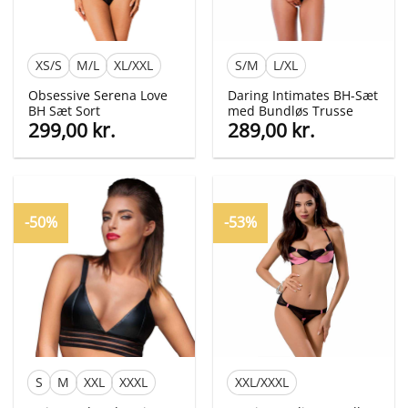
XS/S
M/L
XL/XXL
S/M
L/XL
Obsessive Serena Love
Daring Intimates BH-Sæt
BH Sæt Sort
med Bundløs Trusse
299,00
kr.
289,00
kr.
-50%
-53%
S
M
XXL
XXXL
XXL/XXXL