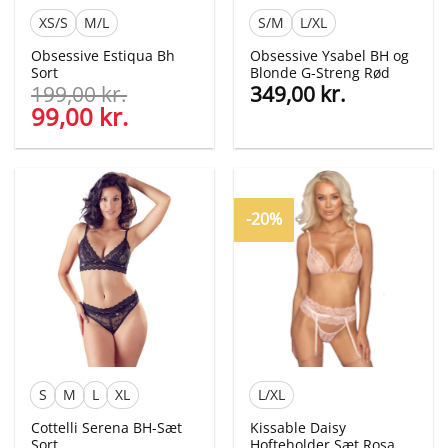
XS/S
M/L
S/M
L/XL
Obsessive Estiqua Bh
Obsessive Ysabel BH og
Sort
Blonde G-Streng Rød
199,00
kr.
349,00
kr.
Den
99,00
kr.
Den
oprindelige
aktuelle
pris
pris
var:
er:
199,00 kr..
99,00 kr..
-20%
S
M
L
XL
L/XL
Cottelli Serena BH-Sæt
Kissable Daisy
Sort
Hofteholder Sæt Rosa