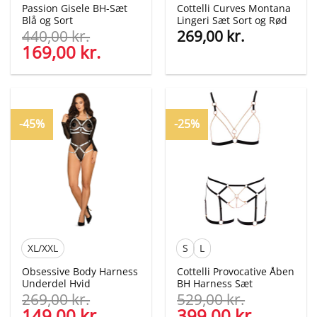
Passion Gisele BH-Sæt
Cottelli Curves Montana
Blå og Sort
Lingeri Sæt Sort og Rød
440,00
kr.
269,00
kr.
Den
169,00
kr.
Den
oprindelige
aktuelle
pris
pris
var:
er:
440,00 kr..
169,00 kr..
-45%
-25%
XL/XXL
S
L
Obsessive Body Harness
Cottelli Provocative Åben
Underdel Hvid
BH Harness Sæt
269,00
kr.
529,00
kr.
Den
149,00
kr.
Den
Den
399,00
kr.
Den