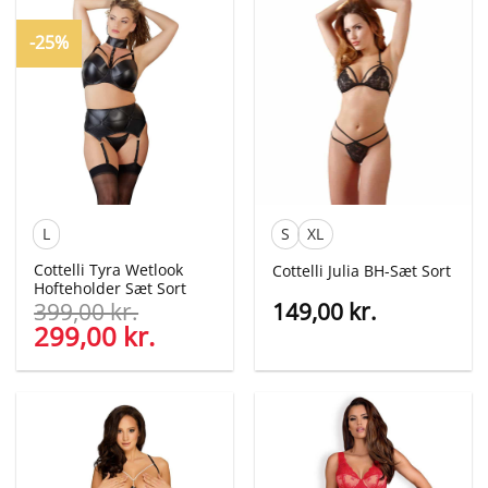
299,00 kr..
129,00 kr..
-25%
L
S
XL
Cottelli Tyra Wetlook
Cottelli Julia BH-Sæt Sort
Hofteholder Sæt Sort
399,00
kr.
149,00
kr.
Den
299,00
kr.
Den
oprindelige
aktuelle
pris
pris
var:
er:
399,00 kr..
299,00 kr..