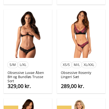
oprindelige
aktuelle
oprindelige
aktuelle
pris
pris
pris
pris
var:
er:
var:
er:
360,00 kr..
149,00 kr..
589,00 kr..
399,00 kr
S/M
L/XL
XS/S
M/L
XL/XXL
Obsessive Luvae Åben
Obsessive Rosenty
BH og Bundløs Trusse
Lingeri Sæt
Sort
329,00
kr.
289,00
kr.