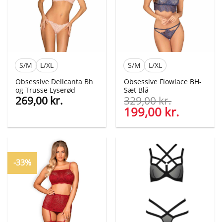
S/M
L/XL
S/M
L/XL
Obsessive Delicanta Bh
Obsessive Flowlace BH-
og Trusse Lyserød
Sæt Blå
269,00
kr.
329,00
kr.
Den
199,00
kr.
Den
oprindelige
aktuelle
pris
pris
var:
er:
329,00 kr..
199,00 kr
-33%