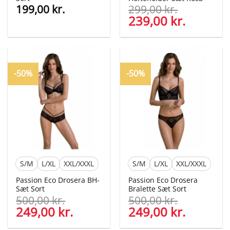
199,00
kr.
299,00
kr.
Den
239,00
kr.
Den
oprindelige
aktuelle
pris
pris
var:
er:
299,00 kr..
239,00 kr
-50%
-50%
S/M
L/XL
XXL/XXXL
S/M
L/XL
XXL/XXXL
Passion Eco Drosera BH-
Passion Eco Drosera
Sæt Sort
Bralette Sæt Sort
500,00
kr.
500,00
kr.
Den
249,00
kr.
Den
Den
249,00
kr.
Den
oprindelige
aktuelle
oprindelige
aktuelle