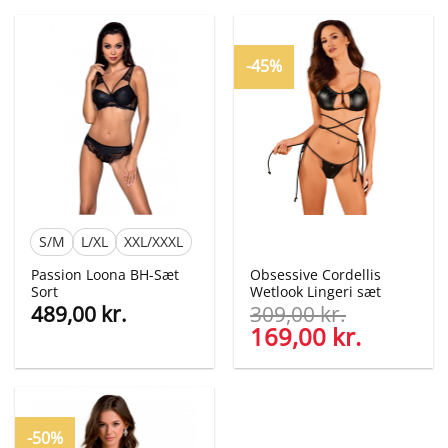
pris
pris
pris
pris
var:
er:
var:
er:
500,00 kr..
249,00 kr..
500,00 kr..
249,00 kr
-45%
S/M
L/XL
XXL/XXXL
Passion Loona BH-Sæt
Obsessive Cordellis
Sort
Wetlook Lingeri sæt
489,00
kr.
309,00
kr.
Den
169,00
kr.
Den
oprindelige
aktuelle
pris
pris
var:
er:
309,00 kr..
169,00 kr
-50%