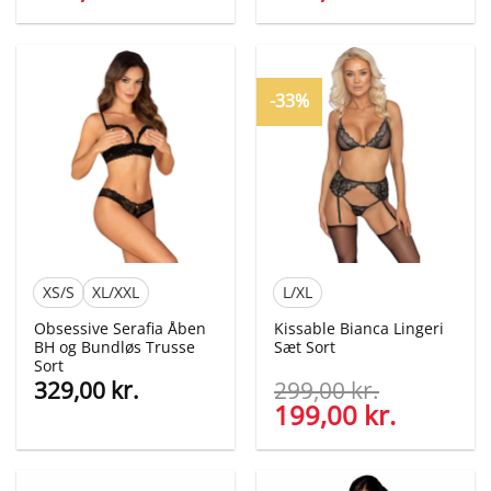
oprindelige
aktuelle
oprindelige
aktuelle
pris
pris
pris
pris
var:
er:
var:
er:
270,00 kr..
129,00 kr..
299,00 kr..
149,00 kr
-33%
XS/S
XL/XXL
L/XL
Obsessive Serafia Åben
Kissable Bianca Lingeri
BH og Bundløs Trusse
Sæt Sort
Sort
329,00
kr.
299,00
kr.
Den
199,00
kr.
Den
oprindelige
aktuelle
pris
pris
var:
er: