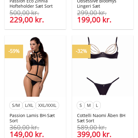
Passion Eco Zinnia
Obsessive Bloomys
Hofteholder Sæt Sort
Lingeri Sæt
500,00
kr.
299,00
kr.
Den
229,00
kr.
Den
Den
199,00
kr.
Den
oprindelige
aktuelle
oprindelige
aktuelle
pris
pris
pris
pris
var:
er:
var:
er:
500,00 kr..
229,00 kr..
299,00 kr..
199,00 kr
-59%
-32%
S/M
L/XL
XXL/XXXL
S
M
L
Passion Lamis BH-Sæt
Cottelli Naomi Åben BH
Sort
Sæt Sort
360,00
kr.
589,00
kr.
Den
149,00
kr.
Den
Den
399,00
kr.
Den