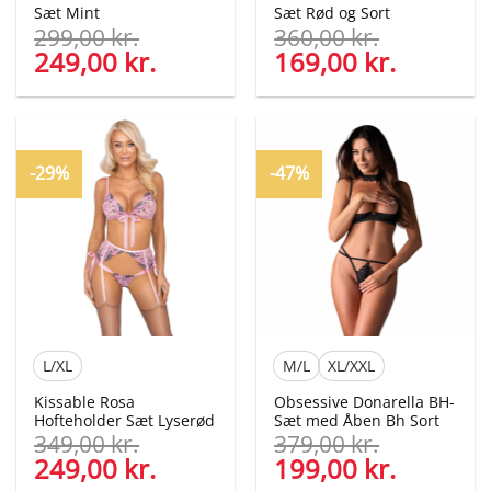
Sæt Mint
Sæt Rød og Sort
299,00
kr.
360,00
kr.
Den
249,00
kr.
Den
Den
169,00
kr.
Den
oprindelige
aktuelle
oprindelige
aktuelle
pris
pris
pris
pris
var:
er:
var:
er:
299,00 kr..
249,00 kr..
360,00 kr..
169,00 kr
-29%
-47%
L/XL
M/L
XL/XXL
Kissable Rosa
Obsessive Donarella BH-
Hofteholder Sæt Lyserød
Sæt med Åben Bh Sort
349,00
kr.
379,00
kr.
Den
249,00
kr.
Den
Den
199,00
kr.
Den
oprindelige
aktuelle
oprindelige
aktuelle