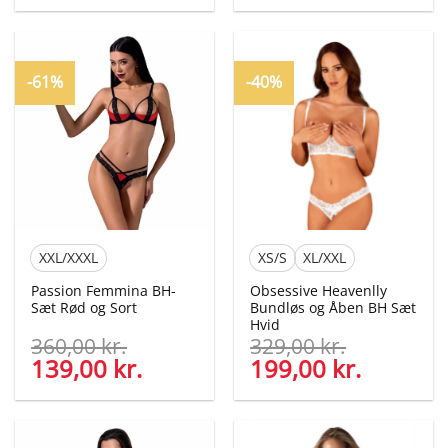
pris
pris
pris
pris
var:
er:
var:
er:
349,00 kr..
249,00 kr..
379,00 kr..
199,00 kr
-61%
-40%
XXL/XXXL
XS/S
XL/XXL
Passion Femmina BH-
Obsessive Heavenlly
Sæt Rød og Sort
Bundløs og Åben BH Sæt
Hvid
360,00
kr.
329,00
kr.
Den
139,00
kr.
Den
Den
199,00
kr.
Den
oprindelige
aktuelle
oprindelige
aktuelle
pris
pris
pris
pris
var:
er:
var:
er: