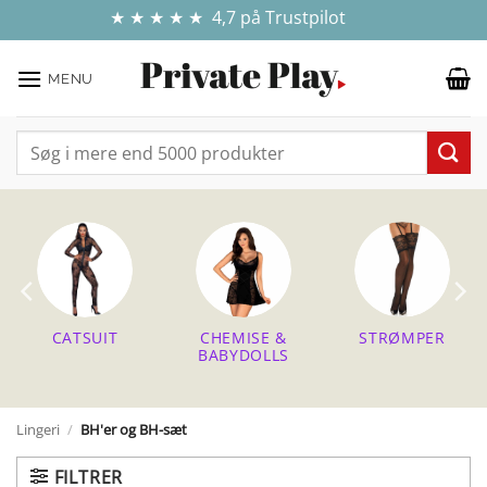
Fortsæt
✓ E-MÆRKET WEBSHOP - DIN ONLINE TRYGHED
💰 GRATIS FRAGT VED KØB FOR OVER 499 KR.
🍆 100% DISKRETION & SIKKER HANDEL
★ ★ ★ ★ ★ 4,7 på Trustpilot
til
indhold
MENU
Søg
efter:
CATSUIT
CHEMISE &
STRØMPER
BABYDOLLS
Lingeri
/
BH'er og BH-sæt
FILTRER