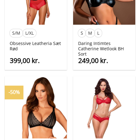
S/M
L/XL
S
M
L
Obsessive Leatheria Sæt
Daring Intimtes
Rød
Catherine Wetlook BH
Sort
399,00
kr.
249,00
kr.
-50%