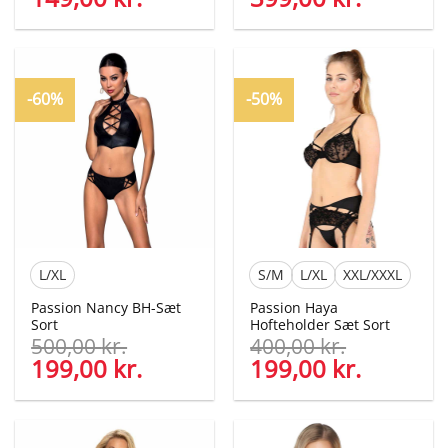
oprindelige
aktuelle
oprindelige
aktuelle
pris
pris
pris
pris
var:
er:
var:
er:
269,00 kr..
149,00 kr..
529,00 kr..
399,00 kr
-60%
-50%
L/XL
S/M
L/XL
XXL/XXXL
Passion Nancy BH-Sæt
Passion Haya
Sort
Hofteholder Sæt Sort
500,00
kr.
400,00
kr.
Den
199,00
kr.
Den
Den
199,00
kr.
Den
oprindelige
aktuelle
oprindelige
aktuelle
pris
pris
pris
pris
var:
er:
var:
er: