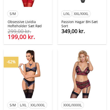
S/M
L/XL
XXL/XXXL
Obsessive Lividia
Passion Hagar BH-Sæt
Hofteholder Sæt Rød
Sort
299,00
kr.
349,00
kr.
Den
199,00
kr.
Den
oprindelige
aktuelle
pris
pris
var:
er:
299,00 kr..
199,00 kr..
-62%
S/M
L/XL
XXL/XXXL
XXXL/XXXXL