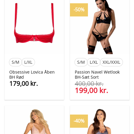
299,00 kr..
199,00 kr
-50%
S/M
L/XL
S/M
L/XL
XXL/XXXL
Obsessive Lovica Åben
Passion Navel Wetlook
BH Rød
BH-Sæt Sort
179,00
kr.
400,00
kr.
Den
199,00
kr.
Den
oprindelige
aktuelle
pris
pris
var:
er:
400,00 kr..
199,00 kr
-40%