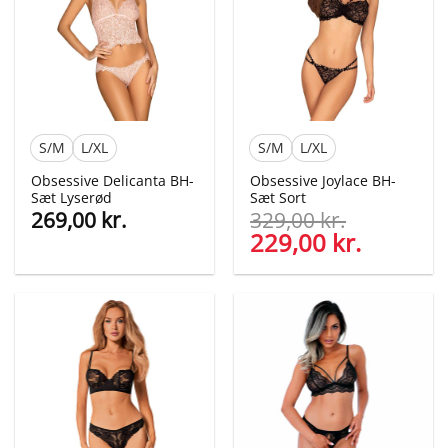
S/M
L/XL
S/M
L/XL
Obsessive Delicanta BH-
Obsessive Joylace BH-
Sæt Lyserød
Sæt Sort
269,00
kr.
329,00
kr.
Den
229,00
kr.
Den
oprindelige
aktuelle
pris
pris
var:
er:
329,00 kr..
229,00 kr