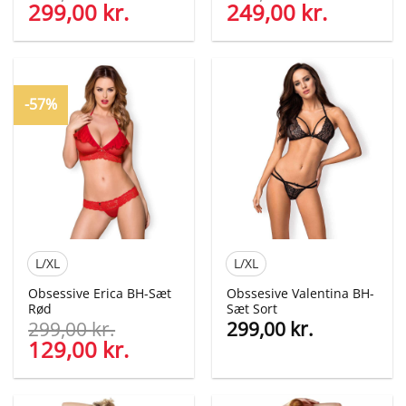
Den
299,00
kr.
Den
Den
249,00
kr.
Den
oprindelige
aktuelle
oprindelige
aktuelle
pris
pris
pris
pris
var:
er:
var:
er:
449,00 kr..
299,00 kr..
279,00 kr..
249,00 kr
-57%
L/XL
L/XL
Obsessive Erica BH-Sæt
Obssesive Valentina BH-
Rød
Sæt Sort
299,00
kr.
299,00
kr.
Den
129,00
kr.
Den
oprindelige
aktuelle
pris
pris
var:
er: