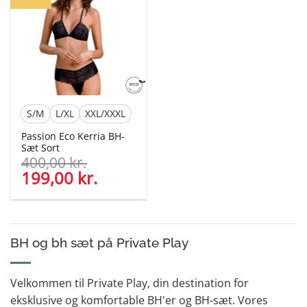
S/M
L/XL
XXL/XXXL
Passion Eco Kerria BH-
Sæt Sort
400,00
kr.
Den
199,00
kr.
Den
oprindelige
aktuelle
pris
pris
var:
er:
400,00 kr..
199,00 kr..
BH og bh sæt på Private Play
Velkommen til Private Play, din destination for
eksklusive og komfortable BH'er og BH-sæt. Vores