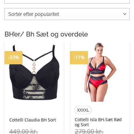
BH’er/ Bh Sæt og overdele
-33%
-11%
XXXXL
Cottelli Isla BH-Sæt Rød
Cottelli Claudia BH Sort
og Sort
449,00
kr.
279,00
kr.