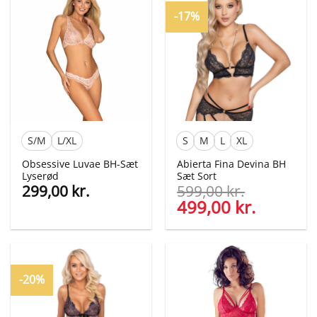
500,00 kr..
199,00 kr..
400,00 kr..
199,00 kr
-17%
S/M
L/XL
S
M
L
XL
Obsessive Luvae BH-Sæt
Abierta Fina Devina BH
Lyserød
Sæt Sort
299,00
kr.
599,00
kr.
Den
499,00
kr.
Den
oprindelige
aktuelle
pris
pris
var:
er:
599,00 kr..
499,00 kr
-20%