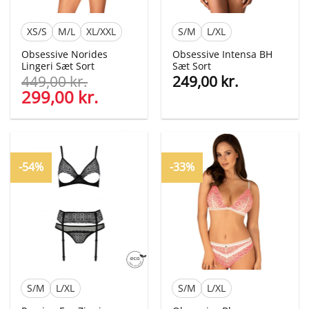
XS/S
M/L
XL/XXL
S/M
L/XL
Obsessive Norides
Obsessive Intensa BH
Lingeri Sæt Sort
Sæt Sort
449,00
kr.
249,00
kr.
Den
299,00
kr.
Den
oprindelige
aktuelle
pris
pris
var:
er:
449,00 kr..
299,00 kr..
-54%
-33%
S/M
L/XL
S/M
L/XL