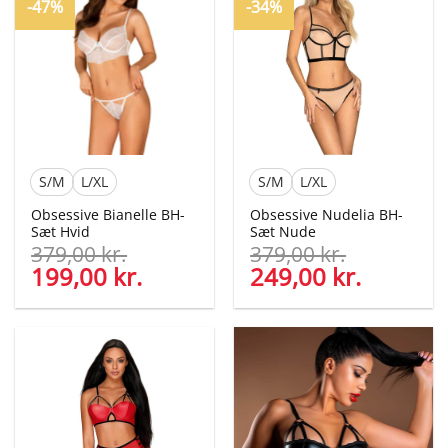
-47%
-34%
S/M
L/XL
S/M
L/XL
Obsessive Bianelle BH-
Obsessive Nudelia BH-
Sæt Hvid
Sæt Nude
379,00
kr.
379,00
kr.
Den
199,00
kr.
Den
Den
249,00
kr.
Den
oprindelige
aktuelle
oprindelige
aktuelle
pris
pris
pris
pris
var:
er:
var:
er:
379,00 kr..
199,00 kr..
379,00 kr..
249,00 kr