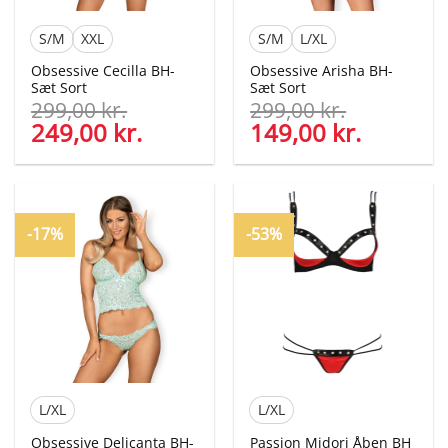
S/M
XXL
S/M
L/XL
Obsessive Cecilla BH-
Obsessive Arisha BH-
Sæt Sort
Sæt Sort
299,00
kr.
299,00
kr.
Den
249,00
kr.
Den
Den
149,00
kr.
Den
oprindelige
aktuelle
oprindelige
aktuelle
pris
pris
pris
pris
var:
er:
var:
er:
299,00 kr..
249,00 kr..
299,00 kr..
149,00 kr
-17%
-53%
L/XL
L/XL
Obsessive Delicanta BH-
Passion Midori Åben BH