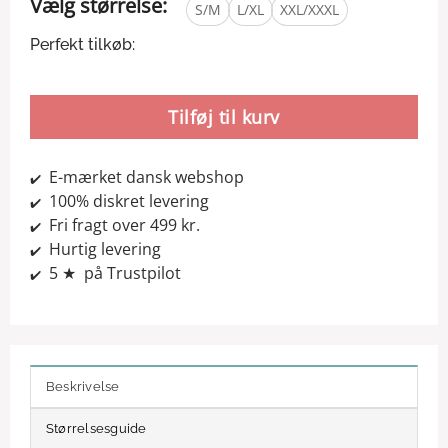
Vælg størrelse:
S/M
L/XL
XXL/XXXL
Perfekt tilkøb:
Tilføj til kurv
E-mærket dansk webshop
✔️
100% diskret levering
✔️
Fri fragt over 499 kr.
✔️
Hurtig levering
✔️
5 ★ på Trustpilot
✔️
Beskrivelse
Størrelsesguide