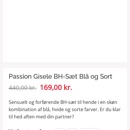
Passion Gisele BH-Sæt Blå og Sort
Den
169,00
kr.
Den
440,00
kr.
oprindelige
aktuelle
pris
pris
Sensuelt og forførende BH-sæt til hende i en skøn
var:
er:
kombination af blå, hvide og sorte farver. Er du klar
440,00 kr..
169,00 kr..
til hed aften med din partner?