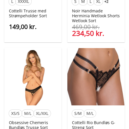
L
XXXXL
S
M
L
XL
+2
Cottelli Trusse med
Noir Handmade
Strømpeholder Sort
Herminia Wetlook Shorts
Wetlook Sort
149,00
kr.
469,00
kr.
Den
234,50
kr.
Den
oprindelige
aktuelle
pris
pris
var:
er:
469,00 kr..
234,50 kr
XS/S
M/L
XL/XXL
S/M
M/L
Obsessive Chemeris
Cottelli Rio Bundløs G-
Bundløs Trusse Sort
Streng Sort