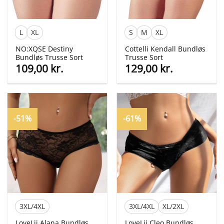
L
XL
S
M
XL
NO:XQSE Destiny
Cottelli Kendall Bundløs
Bundløs Trusse Sort
Trusse Sort
109,00
kr.
129,00
kr.
-51%
-61%
3XL/4XL
3XL/4XL
XL/2XL
LoveLii Alana Bundløs
LoveLii Cleo Bundløs