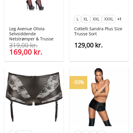
L
XL
XXL
XXXL
+1
Leg Avenue Olivia
Cottelli Sandra Plus Size
Selvsiddende
Trusse Sort
Netstrømper & Trusse
319,00
kr.
129,00
kr.
Den
169,00
kr.
Den
oprindelige
aktuelle
pris
pris
var:
er:
319,00 kr..
169,00 kr..
-50%