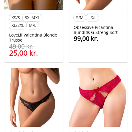
XS/S
3XL/4XL
S/M
L/XL
XL/2XL
M/L
Obsessive Picantina
Bundløs G-Streng Sort
LoveLii Valentina Blonde
99,00
kr.
Trusse
49,00
kr.
Den
25,00
kr.
Den
oprindelige
aktuelle
pris
pris
var:
er:
49,00 kr..
25,00 kr..