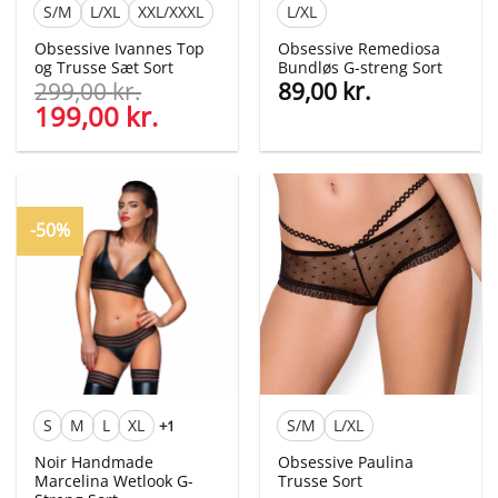
S/M
L/XL
XXL/XXXL
L/XL
Obsessive Ivannes Top
Obsessive Remediosa
og Trusse Sæt Sort
Bundløs G-streng Sort
299,00
kr.
89,00
kr.
Den
199,00
kr.
Den
oprindelige
aktuelle
pris
pris
var:
er:
299,00 kr..
199,00 kr..
-50%
S
M
L
XL
S/M
L/XL
+1
Noir Handmade
Obsessive Paulina
Marcelina Wetlook G-
Trusse Sort