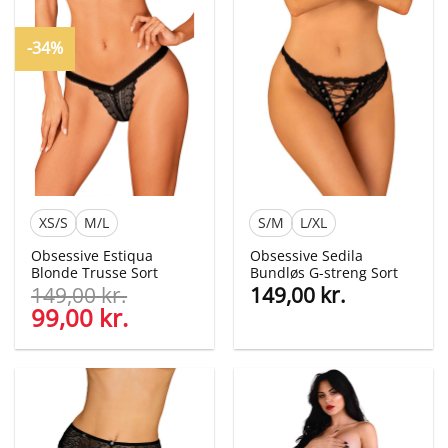
-34%
XS/S
M/L
S/M
L/XL
Obsessive Estiqua
Obsessive Sedila
Blonde Trusse Sort
Bundløs G-streng Sort
149,00
kr.
149,00
kr.
Den
99,00
kr.
Den
oprindelige
aktuelle
pris
pris
var:
er:
149,00 kr..
99,00 kr..