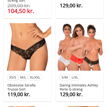
Streng Sort
209,00
kr.
129,00
kr.
Den
104,50
kr.
Den
oprindelige
aktuelle
pris
pris
var:
er:
209,00 kr..
104,50 kr..
XS/S
M/L
XL/XXL
S/M
L/XL
Obsessive Serafia
Daring Intimates Ashley
Trusse Sort
Perle G-streng
119,00
kr.
129,00
kr.