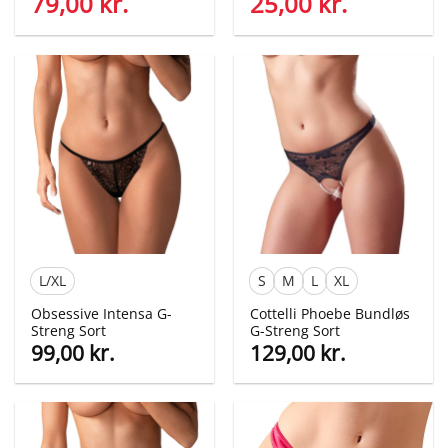
Den
79,00
kr.
Den
Den
25,00
kr.
Den
oprindelige
aktuelle
oprindelige
aktuelle
pris
pris
pris
pris
var:
er:
var:
er:
119,00 kr..
79,00 kr..
49,00 kr..
25,00 kr..
L/XL
S
M
L
XL
Obsessive Intensa G-
Cottelli Phoebe Bundløs
Streng Sort
G-Streng Sort
99,00
kr.
129,00
kr.