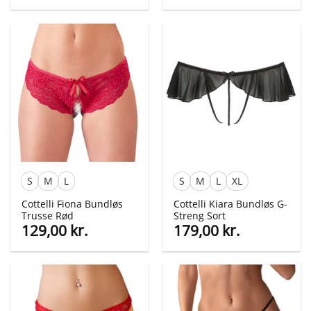
oprindelige
aktuelle
oprindelige
aktuelle
pris
pris
pris
pris
var:
er:
var:
er:
99,00 kr..
69,00 kr..
69,00 kr..
35,00 kr..
S
M
L
S
M
L
XL
Cottelli Fiona Bundløs
Cottelli Kiara Bundløs G-
Trusse Rød
Streng Sort
129,00
kr.
179,00
kr.