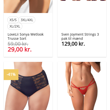
XS/S
3XL/4XL
XL/2XL
LoveLii Sonya Wetlook
Sven Joyment Strings 3
Trusse Sort
pak til mænd
59,00
kr.
129,00
kr.
Den
29,00
kr.
Den
oprindelige
aktuelle
pris
pris
var:
er:
59,00 kr..
29,00 kr..
-41%