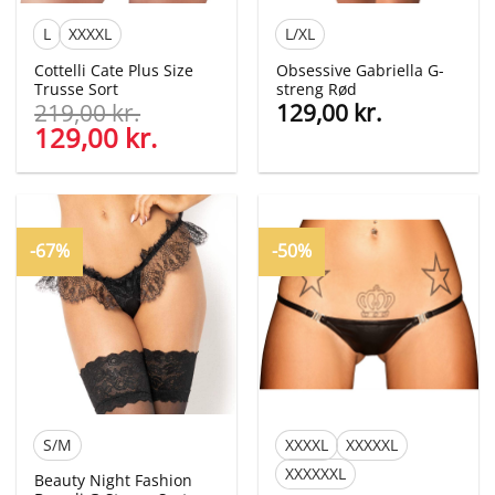
L
XXXXL
L/XL
Cottelli Cate Plus Size
Obsessive Gabriella G-
Trusse Sort
streng Rød
219,00
kr.
129,00
kr.
Den
129,00
kr.
Den
oprindelige
aktuelle
pris
pris
var:
er:
219,00 kr..
129,00 kr..
-67%
-50%
S/M
XXXXL
XXXXXL
XXXXXXL
Beauty Night Fashion