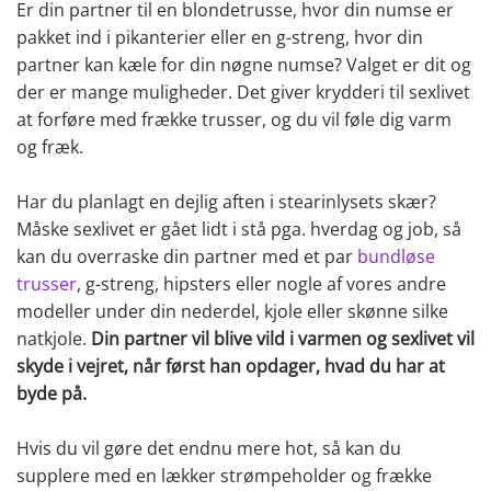
Er din partner til en blondetrusse, hvor din numse er
pakket ind i pikanterier eller en g-streng, hvor din
partner kan kæle for din nøgne numse? Valget er dit og
der er mange muligheder. Det giver krydderi til sexlivet
at forføre med frække trusser, og du vil føle dig varm
og fræk.
Har du planlagt en dejlig aften i stearinlysets skær?
Måske sexlivet er gået lidt i stå pga. hverdag og job, så
kan du overraske din partner med et par
bundløse
trusser
, g-streng, hipsters eller nogle af vores andre
modeller under din nederdel, kjole eller skønne silke
natkjole.
Din partner vil blive vild i varmen og sexlivet vil
skyde i vejret, når først han opdager, hvad du har at
byde på.
Hvis du vil gøre det endnu mere hot, så kan du
supplere med en lækker strømpeholder og frække