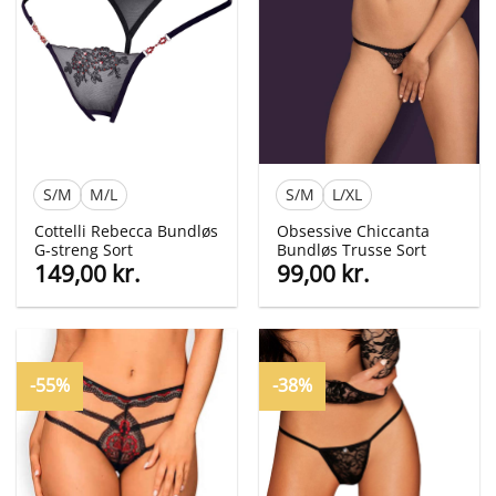
S/M
M/L
S/M
L/XL
Cottelli Rebecca Bundløs
Obsessive Chiccanta
G-streng Sort
Bundløs Trusse Sort
149,00
kr.
99,00
kr.
-55%
-38%