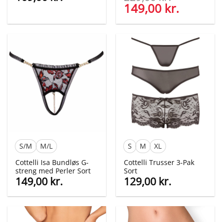
Den
149,00
kr.
Den
oprindelige
aktuelle
pris
pris
var:
er:
229,00 kr..
149,00 kr
S/M
M/L
S
M
XL
Cottelli Isa Bundløs G-
Cottelli Trusser 3-Pak
streng med Perler Sort
Sort
149,00
kr.
129,00
kr.