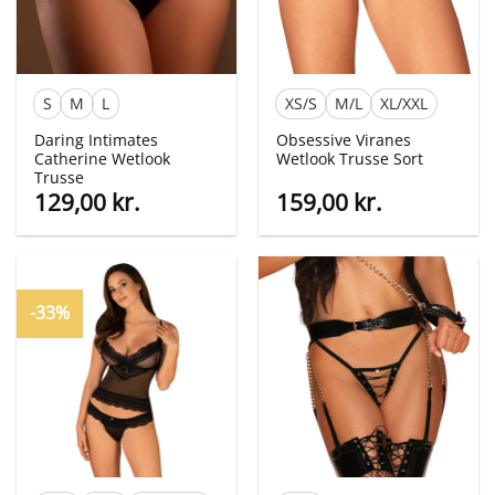
S
M
L
XS/S
M/L
XL/XXL
Daring Intimates
Obsessive Viranes
Catherine Wetlook
Wetlook Trusse Sort
Trusse
129,00
kr.
159,00
kr.
-33%