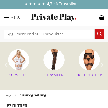
Fortsæt
✓ E-MÆRKET WEBSHOP - DIN ONLINE TRYGHED
💰 GRATIS FRAGT VED KØB FOR OVER 499 KR.
🍆 100% DISKRETION & SIKKER HANDEL
★ ★ ★ ★ ★ 4,7 på Trustpilot
til
indhold
MENU
Søg
efter:
KORSETTER
STRØMPER
HOFTEHOLDER
Lingeri
/
Trusser og G-streng
FILTRER