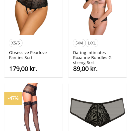
XS/S
S/M
L/XL
Obsessive Pearlove
Daring Intimates
Panties Sort
Roxanne Bundløs G-
streng Sort
179,00
kr.
89,00
kr.
-47%