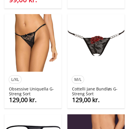
oprindelige
aktuelle
pris
pris
var:
er:
139,00 kr..
99,00 kr..
L/XL
M/L
Obsessive Uniquella G-
Cottelli Jane Bundløs G-
Streng Sort
Streng Sort
129,00
kr.
129,00
kr.