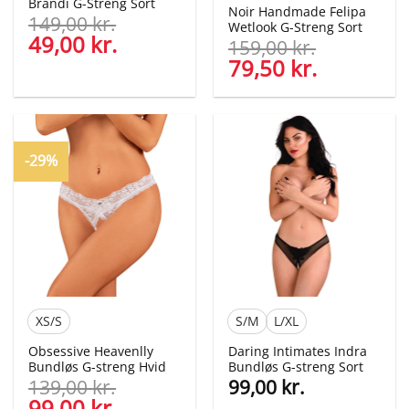
Brandi G-Streng Sort
Noir Handmade Felipa
149,00
kr.
Wetlook G-Streng Sort
Den
49,00
kr.
Den
159,00
kr.
oprindelige
aktuelle
Den
79,50
kr.
Den
pris
pris
oprindelige
aktuelle
var:
er:
pris
pris
149,00 kr..
49,00 kr..
var:
er:
159,00 kr..
79,50 kr..
-29%
XS/S
S/M
L/XL
Obsessive Heavenlly
Daring Intimates Indra
Bundløs G-streng Hvid
Bundløs G-streng Sort
139,00
kr.
99,00
kr.
Den
99,00
kr.
Den