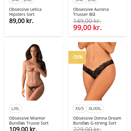
Obsessive Letica
Obsessive Auroria
Hipsters Sort
Trusser Blå
89,00
kr.
149,00
kr.
Den
99,00
kr.
Den
oprindelige
aktuelle
pris
pris
var:
er:
149,00 kr..
99,00 kr..
-35%
L/XL
XS/S
XL/XXL
Obsessive Miamor
Obsessive Donna Dream
Bundløs Trusse Sort
Bundløs G-streng Sort
109,00
kr.
229,00
kr.