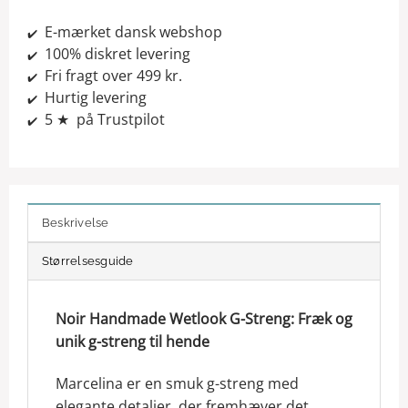
E-mærket dansk webshop
✔️
100% diskret levering
✔️
Fri fragt over 499 kr.
✔️
Hurtig levering
✔️
5 ★ på Trustpilot
✔️
Beskrivelse
Størrelsesguide
Noir Handmade Wetlook G-Streng: Fræk og
unik g-streng til hende
Marcelina er en smuk g-streng med
elegante detaljer, der fremhæver det