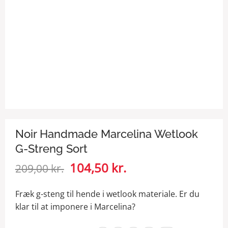
Noir Handmade Marcelina Wetlook
G-Streng Sort
Den
104,50
kr.
Den
209,00
kr.
oprindelige
aktuelle
pris
pris
Fræk g-steng til hende i wetlook materiale. Er du
var:
er:
klar til at imponere i Marcelina?
209,00 kr..
104,50 kr..