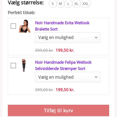
Vælg størrelse:
S
M
L
XL
XXL
Perfekt tilkøb:
Noir Handmade Evita Wetlook
Bralette Sort
Den
Den
399,00
kr.
199,50
kr.
oprindelige
aktuelle
Noir Handmade Felipa Wetlook
pris
pris
Selvsiddende Strømper Sort
var:
er:
399,00 kr..
199,50 kr..
Den
Den
399,00
kr.
199,50
kr.
oprindelige
aktuelle
pris
pris
var:
er:
Tilføj til kurv
399,00 kr..
199,50 kr..