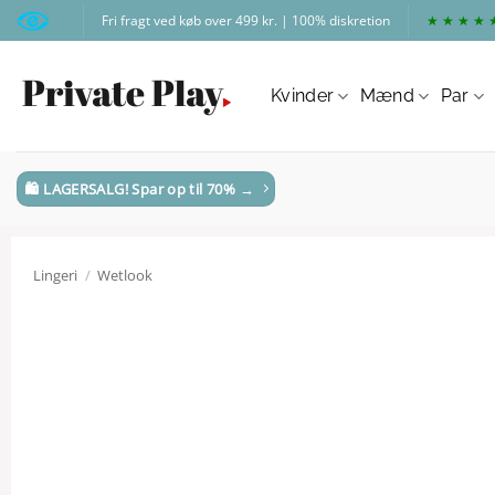
Fortsæt
Fri fragt ved køb over 499 kr. | 100% diskretion
★ ★ ★ ★ 
til
indhold
Kvinder
Mænd
Par
🛍️ LAGERSALG! Spar op til 70% →
Lingeri
/
Wetlook