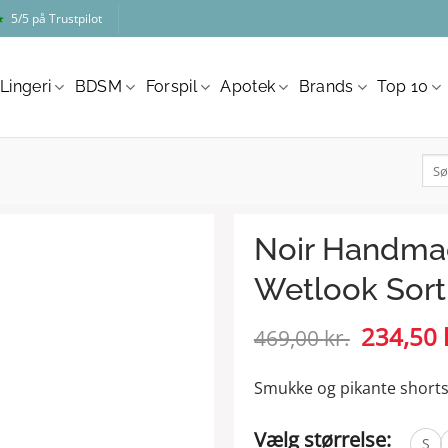
★
5/5 på Trustpilot
Lingeri
BDSM
Forspil
Apotek
Brands
Top 10
Søg
efter
Noir Handma
Wetlook Sort
Den
234,50
469,00
kr.
oprindel
pris
Smukke og pikante short
var:
469,00 kr
Vælg størrelse:
S