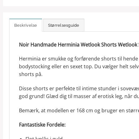
Beskrivelse
Størrelsesguide
Noir Handmade Herminia Wetlook Shorts Wetlook So
Herminia er smukke og forførende shorts til hende 
bodystocking eller en sexet top. Du vælger helt selv
shorts på.
Disse shorts er perfekte til intime stunder i sovevæ
god grund! Glæd dig til masser af erotisk leg, når du
Bemærk, at modellen er 168 cm og bruger en større
Fantastiske Fordele:
Flot lynlås i guld.