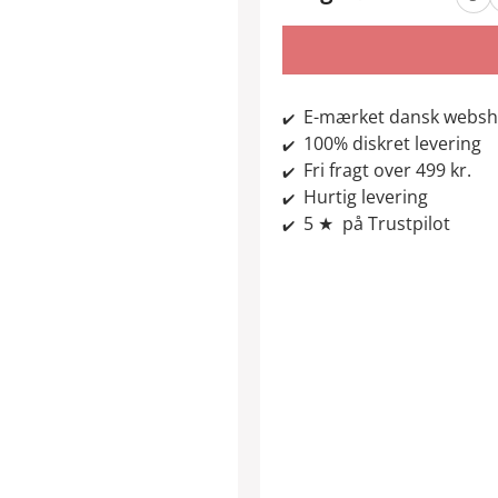
E-mærket dansk webs
✔️
100% diskret levering
✔️
Fri fragt over 499 kr.
✔️
Hurtig levering
✔️
5 ★ på Trustpilot
✔️