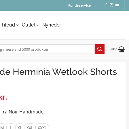
Kundeservice →
Tilbud
Outlet
Nyheder
Kurv
:
de Herminia Wetlook Shorts
kr.
Den
ige
aktuelle
pris
s fra Noir Handmade.
er:
..
234,50 kr..
M
L
XL
XXL
XXXL