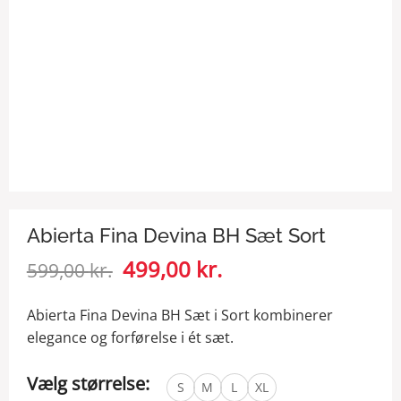
Abierta Fina Devina BH Sæt Sort
Den
499,00
kr.
Den
599,00
kr.
oprindelige
aktuelle
pris
pris
Abierta Fina Devina BH Sæt i Sort kombinerer
var:
er:
elegance og forførelse i ét sæt.
599,00 kr..
499,00 kr..
Vælg størrelse:
S
M
L
XL