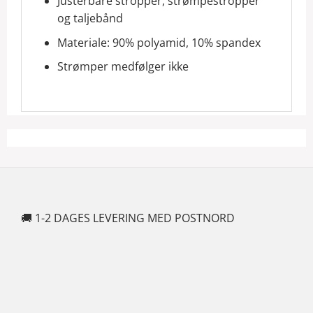
Justerbare stropper, strømpestropper
og taljebånd
Materiale: 90% polyamid, 10% spandex
Strømper medfølger ikke
🚚 1-2 DAGES LEVERING MED POSTNORD
🍆