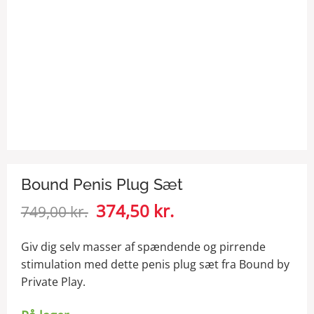
Bound Penis Plug Sæt
Den
374,50
kr.
Den
749,00
kr.
oprindelige
aktuelle
pris
pris
Giv dig selv masser af spændende og pirrende
var:
er:
stimulation med dette penis plug sæt fra Bound by
749,00 kr..
374,50 kr..
Private Play.