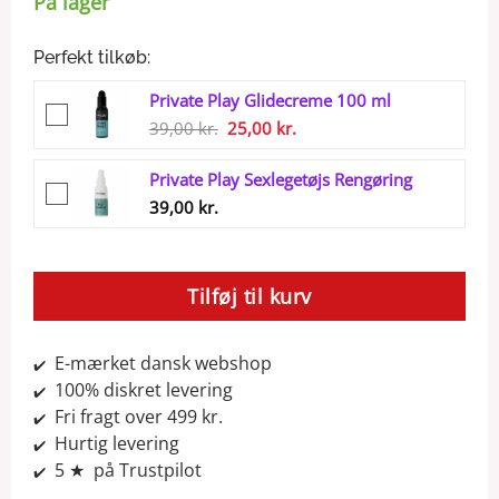
På lager
Perfekt tilkøb:
Private Play Glidecreme 100 ml
Den
Den
39,00
kr.
25,00
kr.
oprindelige
aktuelle
Private Play Sexlegetøjs Rengøring
pris
pris
39,00
kr.
var:
er:
39,00 kr..
25,00 kr..
Tilføj til kurv
E-mærket dansk webshop
✔️
100% diskret levering
✔️
Fri fragt over 499 kr.
✔️
Hurtig levering
✔️
5 ★ på Trustpilot
✔️