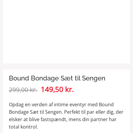
Bound Bondage Sæt til Sengen
Den
149,50
kr.
Den
299,00
kr.
oprindelige
aktuelle
pris
pris
Opdag en verden af intime eventyr med Bound
var:
er:
Bondage Sæt til Sengen. Perfekt til par eller dig, der
299,00 kr..
149,50 kr..
elsker at blive fastspændt, mens din partner har
total kontrol.