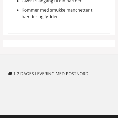
Giver fri adgang til din partner.
Kommer med smukke manchetter til
hænder og fødder.
🚚 1-2 DAGES LEVERING MED POSTNORD
🍆