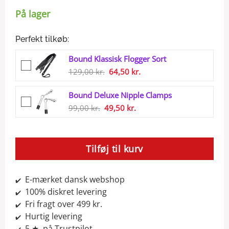
På lager
Perfekt tilkøb:
Bound Klassisk Flogger Sort
Den
Den
129,00
kr.
64,50
kr.
oprindelige
aktuelle
Bound Deluxe Nipple Clamps
pris
pris
Den
Den
99,00
kr.
49,50
var:
kr.
er:
oprindelige
aktuelle
129,00 kr..
64,50 kr..
pris
pris
var:
er:
Tilføj til kurv
99,00 kr..
49,50 kr..
E-mærket dansk webshop
✔️
100% diskret levering
✔️
Fri fragt over 499 kr.
✔️
Hurtig levering
✔️
5 ★ på Trustpilot