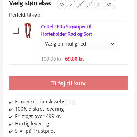
Vælg størrelse:
XS
S
M
L
XL
XXL
Perfekt tilkøb:
Cottelli Etta Strømper til
Hofteholder Rød og Sort
Den
Den
109,00
kr.
69,00
kr.
oprindelige
aktuelle
pris
pris
var:
er:
Tilføj til kurv
109,00 kr..
69,00 kr..
E-mærket dansk webshop
✔️
100% diskret levering
✔️
Fri fragt over 499 kr.
✔️
Hurtig levering
✔️
5 ★ på Trustpilot
✔️