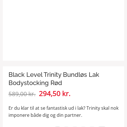
Black Level Trinity Bundløs Lak
Bodystocking Rød
Den
294,50
kr.
Den
589,00
kr.
oprindelige
aktuelle
pris
pris
Er du klar til at se fantastisk ud i lak? Trinity skal nok
var:
er:
imponere både dig og din partner.
589,00 kr..
294,50 kr..