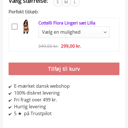
Vælg størrelse:
S
M
L
Perfekt tilkøb:
Cottelli Flora Lingeri sæt Lilla
Den
Den
349,00
kr.
299,00
kr.
oprindelige
aktuelle
pris
pris
var:
er:
Tilføj til kurv
349,00 kr..
299,00 kr..
E-mærket dansk webshop
✔️
100% diskret levering
✔️
Fri fragt over 499 kr.
✔️
Hurtig levering
✔️
5 ★ på Trustpilot
✔️