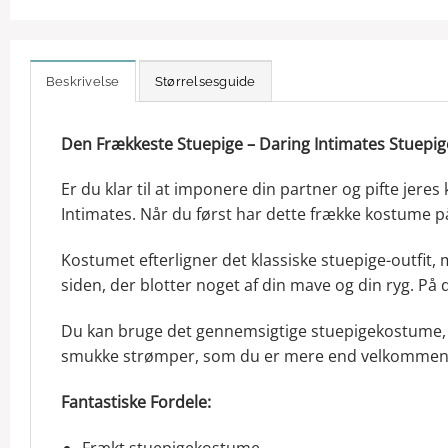
Beskrivelse
Størrelsesguide
Den Frækkeste Stuepige – Daring Intimates Stuepi
Er du klar til at imponere din partner og pifte jere
Intimates. Når du først har dette frække kostume på
Kostumet efterligner det klassiske stuepige-outfit
siden, der blotter noget af din mave og din ryg. På 
Du kan bruge det gennemsigtige stuepigekostume, 
smukke strømper, som du er mere end velkommen t
Fantastiske Fordele:
Frækt stuepigekostume.