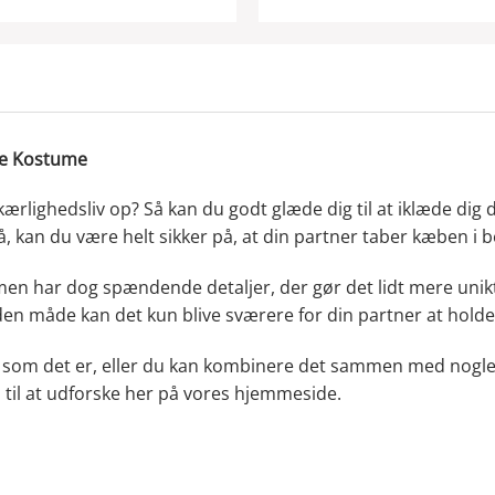
ge Kostume
s kærlighedsliv op? Så kan du godt glæde dig til at iklæde d
, kan du være helt sikker på, at din partner taber kæben i b
, men har dog spændende detaljer, der gør det lidt mere u
den måde kan det kun blive sværere for din partner at holde 
som det er, eller du kan kombinere det sammen med nogle s
il at udforske her på vores hjemmeside.