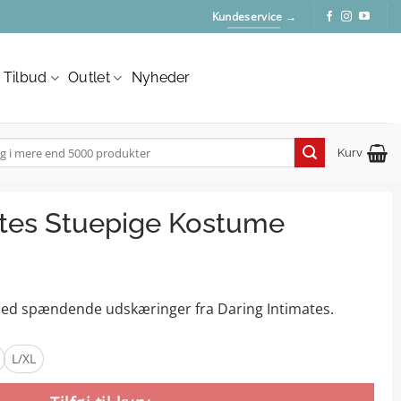
Kundeservice →
Tilbud
Outlet
Nyheder
Kurv
:
ates Stuepige Kostume
ed spændende udskæringer fra Daring Intimates.
L/XL