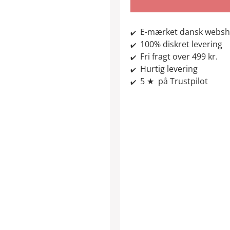
E-mærket dansk webs
✔️
100% diskret levering
✔️
Fri fragt over 499 kr.
✔️
Hurtig levering
✔️
5 ★ på Trustpilot
✔️