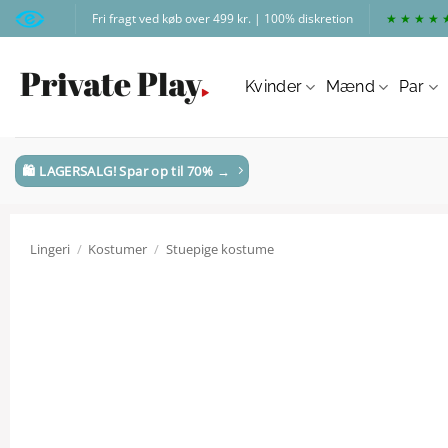
Fortsæt
Fri fragt ved køb over 499 kr. | 100% diskretion
★ ★ ★ ★ 
til
indhold
Kvinder
Mænd
Par
🛍️ LAGERSALG! Spar op til 70% →
Lingeri
/
Kostumer
/
Stuepige kostume