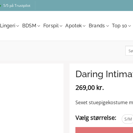
★
5/5 på Trustpilot
Lingeri
BDSM
Forspil
Apotek
Brands
Top 10
Søg
efter
Daring Intim
269,00
kr.
Sexet stuepigekostume m
Vælg størrelse:
S/M