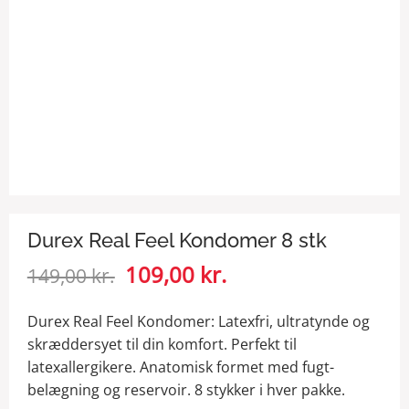
Durex Real Feel Kondomer 8 stk
Den
109,00
kr.
Den
149,00
kr.
oprindelige
aktuelle
pris
pris
Durex Real Feel Kondomer: Latexfri, ultratynde og
var:
er:
skræddersyet til din komfort. Perfekt til
149,00 kr..
109,00 kr..
latexallergikere. Anatomisk formet med fugt-
belægning og reservoir. 8 stykker i hver pakke.