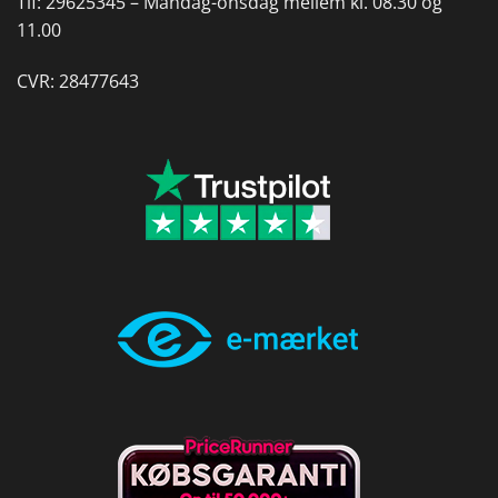
Tlf:
29625345 –
Mandag-onsdag mellem kl. 08.30 og
11.00
CVR: 28477643