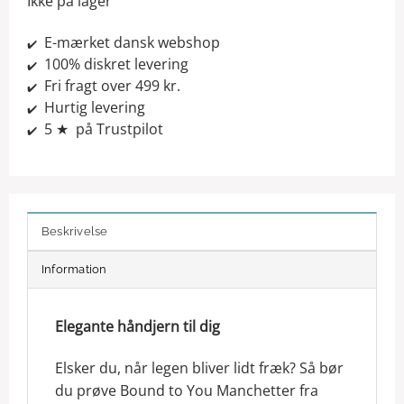
Ikke på lager
E-mærket dansk webshop
✔️
100% diskret levering
✔️
Fri fragt over 499 kr.
✔️
Hurtig levering
✔️
5 ★ på Trustpilot
✔️
Beskrivelse
Information
Elegante håndjern til dig
Elsker du, når legen bliver lidt fræk? Så bør
du prøve Bound to You Manchetter fra