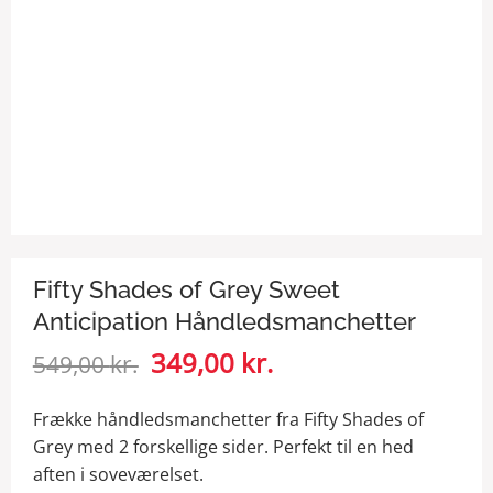
Fifty Shades of Grey Sweet
Anticipation Håndledsmanchetter
Den
349,00
kr.
Den
549,00
kr.
oprindelige
aktuelle
pris
pris
Frække håndledsmanchetter fra Fifty Shades of
var:
er:
Grey med 2 forskellige sider. Perfekt til en hed
549,00 kr..
349,00 kr..
aften i soveværelset.