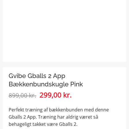
Gvibe Gballs 2 App
Bækkenbundskugle Pink
Den
299,00
kr.
Den
899,00
kr.
oprindelige
aktuelle
pris
pris
Perfekt træning af bækkenbunden med denne
var:
er:
Gballs 2 App. Træning har aldrig været så
899,00 kr..
299,00 kr..
behageligt takket være Gballs 2.