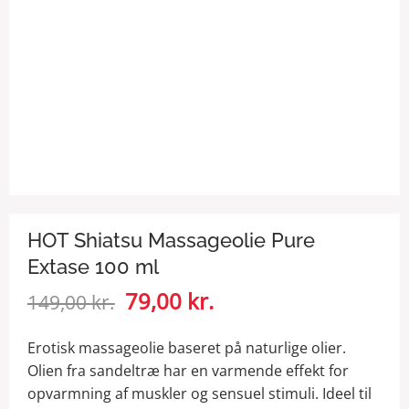
HOT Shiatsu Massageolie Pure
Extase 100 ml
Den
79,00
kr.
Den
149,00
kr.
oprindelige
aktuelle
pris
pris
Erotisk massageolie baseret på naturlige olier.
var:
er:
Olien fra sandeltræ har en varmende effekt for
149,00 kr..
79,00 kr..
opvarmning af muskler og sensuel stimuli. Ideel til