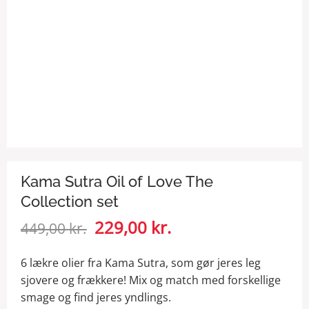
Kama Sutra Oil of Love The
Collection set
Den
229,00
kr.
Den
449,00
kr.
oprindelige
aktuelle
pris
pris
6 lækre olier fra Kama Sutra, som gør jeres leg
var:
er:
sjovere og frækkere! Mix og match med forskellige
449,00 kr..
229,00 kr..
smage og find jeres yndlings.