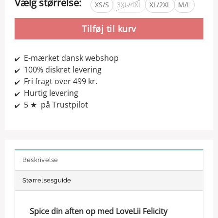
Vælg størrelse:
XS/S
3XL/4XL
XL/2XL
M/L
Tilføj til kurv
E-mærket dansk webshop
✔️
100% diskret levering
✔️
Fri fragt over 499 kr.
✔️
Hurtig levering
✔️
5 ★ på Trustpilot
✔️
Beskrivelse
Størrelsesguide
Spice din aften op med LoveLii Felicity