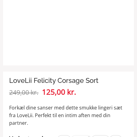
LoveLii Felicity Corsage Sort
Den
125,00
kr.
Den
249,00
kr.
oprindelige
aktuelle
pris
pris
Forkæl dine sanser med dette smukke lingeri sæt
var:
er:
fra LoveLii. Perfekt til en intim aften med din
249,00 kr..
125,00 kr..
partner.