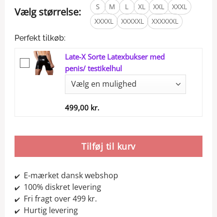
S
M
L
XL
XXL
XXXL
Vælg størrelse:
XXXXL
XXXXXL
XXXXXXL
Perfekt tilkøb:
Late-X Sorte Latexbukser med
penis/ testikelhul
499,00
kr.
Tilføj til kurv
E-mærket dansk webshop
✔️
100% diskret levering
✔️
Fri fragt over 499 kr.
✔️
Hurtig levering
✔️