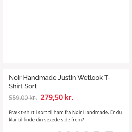
Noir Handmade Justin Wetlook T-
Shirt Sort
Den
279,50
kr.
Den
559,00
kr.
oprindelige
aktuelle
pris
pris
Fræk t-shirt i sort til ham fra Noir Handmade. Er du
var:
er:
klar til finde din sexede side frem?
559,00 kr..
279,50 kr..