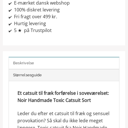
E-mærket dansk webshop
✔️
100% diskret levering
✔️
Fri fragt over 499 kr.
✔️
Hurtig levering
✔️
5 ★ på Trustpilot
✔️
Beskrivelse
Størrelsesguide
Et catsuit til fræk forførelse i soveværelset:
Noir Handmade Toxic Catsuit Sort
Leder du efter et catsuit til fræk og sensuel
provokation? Så skal du ikke lede meget
længere. Toxic catsuit fra Noir Handmade