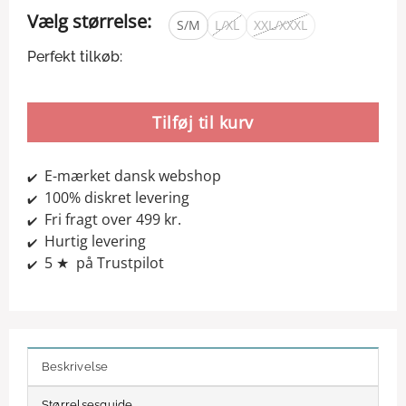
Vælg størrelse:
S/M
L/XL
XXL/XXXL
Perfekt tilkøb:
Tilføj til kurv
E-mærket dansk webshop
✔️
100% diskret levering
✔️
Fri fragt over 499 kr.
✔️
Hurtig levering
✔️
5 ★ på Trustpilot
✔️
Beskrivelse
Størrelsesguide