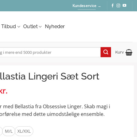
Kundeservice →
Tilbud
Outlet
Nyheder
Kurv
:
lastia Lingeri Sæt Sort
kr.
Den
ige
aktuelle
pris
r med Bellastia fra Obsessive Linger. Skab magi i
er:
 forførelse med dette uimodståelige ensemble.
..
249,00 kr..
M/L
XL/XXL