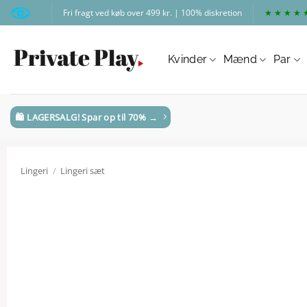
Fortsæt
Fri fragt ved køb over 499 kr. | 100% diskretion
★ ★ ★ ★ 
til
indhold
Kvinder
Mænd
Par
🛍️ LAGERSALG! Spar op til 70% →
Lingeri
/
Lingeri sæt