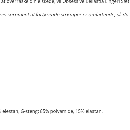
t overraske din elskede, vil Obsessive Bellastia Lingeri Sæt
es sortiment af forførende strømper er omfattende, så du k
 elestan, G-steng: 85% polyamide, 15% elastan.