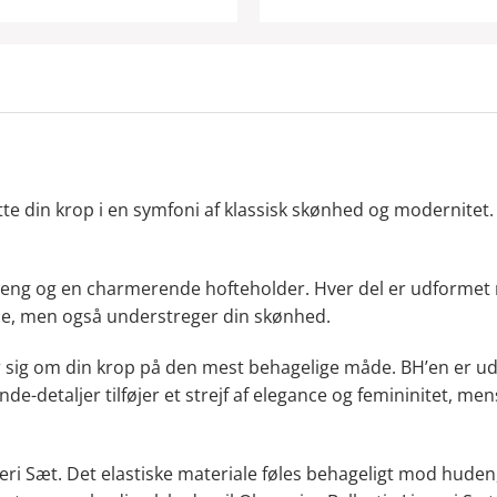
tte din krop i en symfoni af klassisk skønhed og modernitet. 
streng og en charmerende hofteholder. Hver del er udform
erne, men også understreger din skønhed.
 sig om din krop på den mest behagelige måde. BH’en er uds
e-detaljer tilføjer et strejf af elegance og femininitet, me
eri Sæt. Det elastiske materiale føles behageligt mod huden