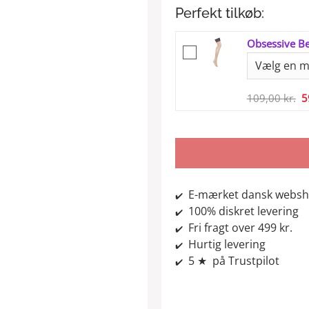
Perfekt tilkøb:
Obsessive Bel
D
109,00
kr.
5
o
p
v
1
E-mærket dansk webs
✔️
100% diskret levering
✔️
Fri fragt over 499 kr.
✔️
Hurtig levering
✔️
5 ★ på Trustpilot
✔️