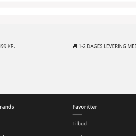
EVERING MED POSTNORD
🍆 10
rands
Favoritter
Tilbud