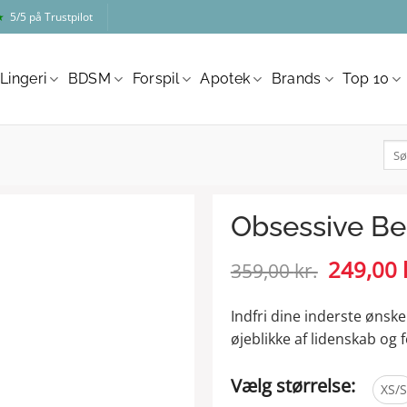
★
5/5 på Trustpilot
Lingeri
BDSM
Forspil
Apotek
Brands
Top 10
Søg
efter
Obsessive Bel
Den
249,00
359,00
kr.
oprindel
pris
Indfri dine inderste ønske
var:
øjeblikke af lidenskab og
359,00 kr
Vælg størrelse:
XS/S