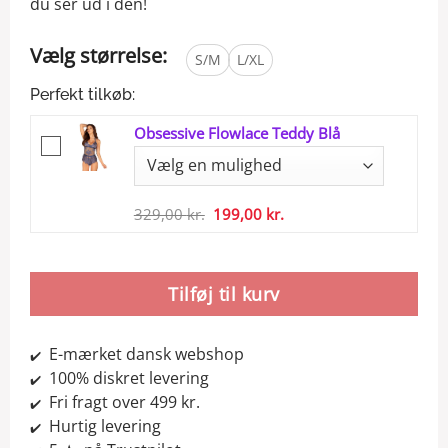
du ser ud i den!
Vælg størrelse:
S/M
L/XL
Perfekt tilkøb:
Obsessive Flowlace Teddy Blå
Den
Den
329,00
kr.
199,00
kr.
oprindelige
aktuelle
pris
pris
var:
er:
Tilføj til kurv
329,00 kr..
199,00 kr..
E-mærket dansk webshop
✔️
100% diskret levering
✔️
Fri fragt over 499 kr.
✔️
Hurtig levering
✔️