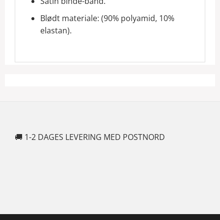
Satin binde-bånd.
Blødt materiale: (90% polyamid, 10%
elastan).
🚚 1-2 DAGES LEVERING MED POSTNORD
🍆