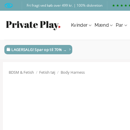
Fortsæt
Fri fragt ved køb over 499 kr. | 100% diskretion
★ ★ ★ ★ 
til
indhold
Kvinder
Mænd
Par
🛍️ LAGERSALG! Spar op til 70% →
BDSM & Fetish
/
Fetish tøj
/
Body Harness