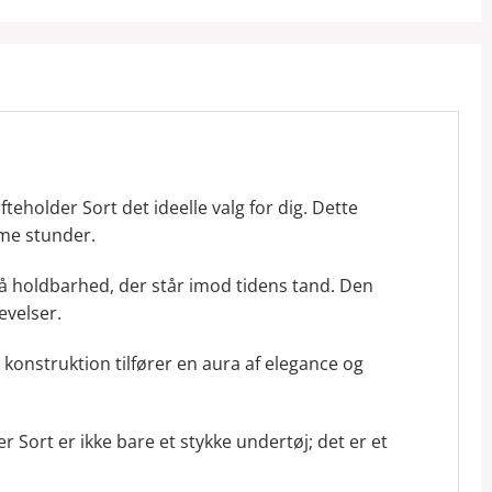
eholder Sort det ideelle valg for dig. Dette
ime stunder.
gså holdbarhed, der står imod tidens tand. Den
evelser.
onstruktion tilfører en aura af elegance og
er Sort er ikke bare et stykke undertøj; det er et