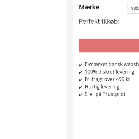
Mærke
Perfekt tilkøb:
E-mærket dansk webs
✔️
100% diskret levering
✔️
Fri fragt over 499 kr.
✔️
Hurtig levering
✔️
5 ★ på Trustpilot
✔️