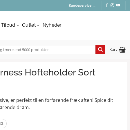
Kundeservice →
Tilbud
Outlet
Nyheder
Kurv
:
rness Hofteholder Sort
e, er perfekt til en forførende fræk aften! Spice dit
rførende drøm.
XL