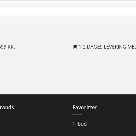
EVERING MED POSTNORD
🍆 10
rands
Favoritter
Tilbud