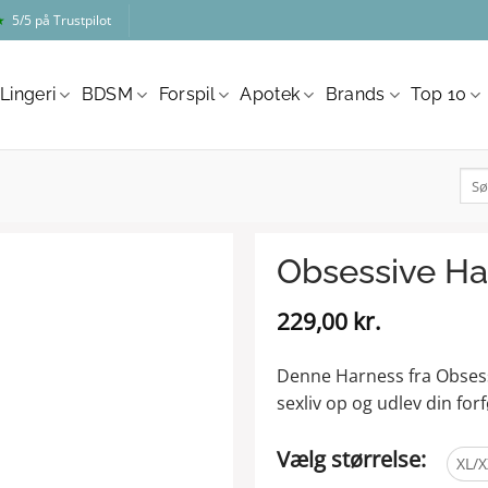
★
5/5 på Trustpilot
Lingeri
BDSM
Forspil
Apotek
Brands
Top 10
Søg
efter
Obsessive Ha
229,00
kr.
Denne Harness fra Obsessiv
sexliv op og udlev din fo
Vælg størrelse:
XL/X