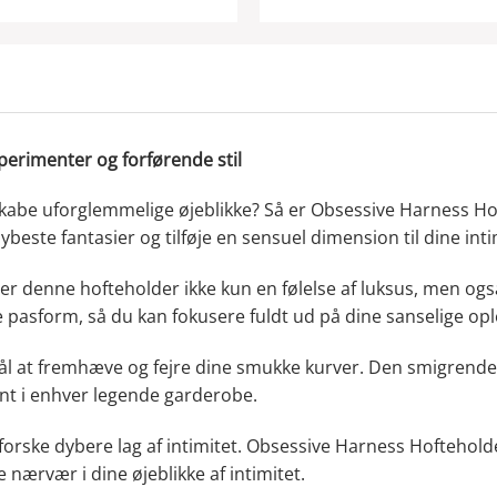
perimenter og forførende stil
skabe uforglemmelige øjeblikke? Så er Obsessive Harness Hoft
dybeste fantasier og tilføje en sensuel dimension til dine int
terer denne hofteholder ikke kun en følelse af luksus, men o
e pasform, så du kan fokusere fuldt ud på dine sanselige opl
l at fremhæve og fejre dine smukke kurver. Den smigrende k
ment i enhver legende garderobe.
g udforske dybere lag af intimitet. Obsessive Harness Hoftehold
e nærvær i dine øjeblikke af intimitet.