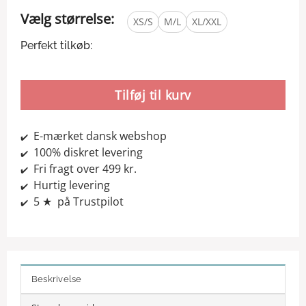
Vælg størrelse:
XS/S
M/L
XL/XXL
Perfekt tilkøb:
Tilføj til kurv
E-mærket dansk webshop
✔️
100% diskret levering
✔️
Fri fragt over 499 kr.
✔️
Hurtig levering
✔️
5 ★ på Trustpilot
✔️
Beskrivelse