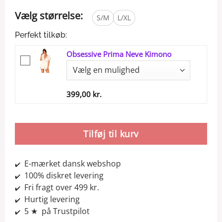
Vælg størrelse:
S/M
L/XL
Perfekt tilkøb:
Obsessive Prima Neve Kimono
399,00
kr.
Tilføj til kurv
E-mærket dansk webshop
✔️
100% diskret levering
✔️
Fri fragt over 499 kr.
✔️
Hurtig levering
✔️
5 ★ på Trustpilot
✔️