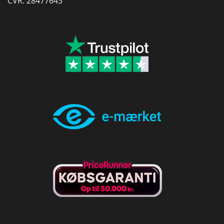
CVR: 28477643