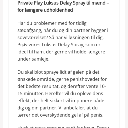
Private Play Luksus Delay Spray til mænd –
f
or længere udholdenhed
Har du problemer med for tidlig
sædafgang, når du og din partner hygger i
soveværelset? Så har vi løsningen til dig.
Prøv vores Luksus Delay Spray, som er
ideel til ham, der gerne vil holde længere
under samleje.
Du skal blot spraye lidt af gelen på det
ønskede område, gerne penishovedet for
det bedste resultat, og derefter vente 10-
15 minutter. Herefter vil du opleve dens
effekt, der helt sikkert vil imponere både
dig og din partner. Vi anbefaler, at du
tørrer det overskydende gel af på penis.
Husk at ryste sprayen godt før brug. Spray