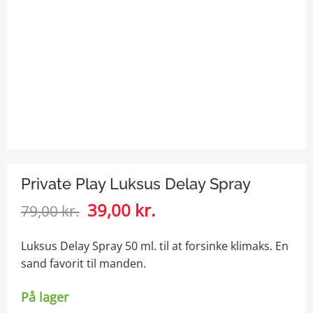
Private Play Luksus Delay Spray
Den
39,00
kr.
Den
79,00
kr.
oprindelige
aktuelle
pris
pris
Luksus Delay Spray 50 ml. til at forsinke klimaks. En
var:
er:
sand favorit til manden.
79,00 kr..
39,00 kr..
På lager