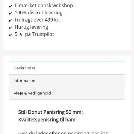
E-mærket dansk webshop
✔️
100% diskret levering
✔️
Fri fragt over 499 kr.
✔️
Hurtig levering
✔️
5 ★ på Trustpilot
✔️
Beskrivelse
Information
Pleje & vedligehold
Stål Donut Penisring 50 mm:
Kvalitetspenisring til ham
Hvis du leder efter en penisring, der kan