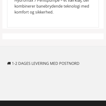
Hydromax 7 Penispumpe – et værktøj, der
kombinerer banebrydende teknologi med
komfort og sikkerhed.
🚚 1-2 DAGES LEVERING MED POSTNORD
🍆