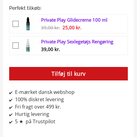
Perfekt tilkøb:
Private Play Glidecreme 100 ml
Den
Den
39,00
kr.
25,00
kr.
oprindelige
aktuelle
Private Play Sexlegetøjs Rengøring
pris
pris
39,00
kr.
var:
er:
39,00 kr..
25,00 kr..
Tilføj til kurv
E-mærket dansk webshop
✔️
100% diskret levering
✔️
Fri fragt over 499 kr.
✔️
Hurtig levering
✔️
5 ★ på Trustpilot
✔️