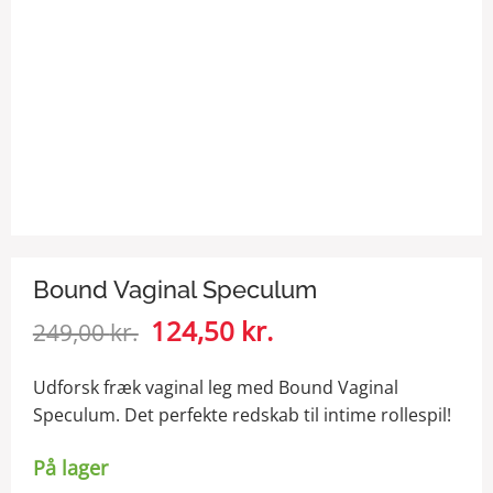
Bound Vaginal Speculum
Den
124,50
kr.
Den
249,00
kr.
oprindelige
aktuelle
pris
pris
Udforsk fræk vaginal leg med Bound Vaginal
var:
er:
Speculum. Det perfekte redskab til intime rollespil!
249,00 kr..
124,50 kr..
På lager