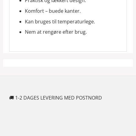
Praktisk og lækkert design.
Komfort – buede kanter.
Kan bruges til temperaturlege.
Nem at rengøre efter brug.
🚚 1-2 DAGES LEVERING MED POSTNORD
🍆