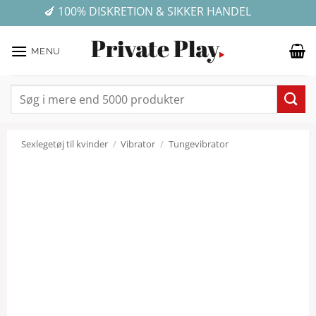
Fortsæt
✓ E-MÆRKET WEBSHOP - DIN ONLINE TRYGHED
💰 GRATIS FRAGT VED KØB FOR OVER 499 KR.
🍆 100% DISKRETION & SIKKER HANDEL
★ ★ ★ ★ ★ 4,7 på Trustpilot
til
indhold
MENU
Søg
efter:
Sexlegetøj til kvinder
/
Vibrator
/
Tungevibrator