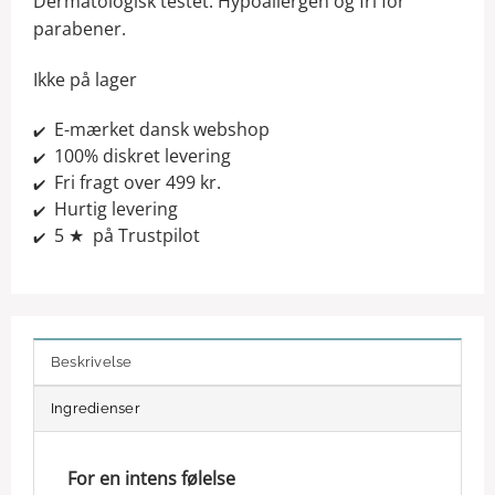
Dermatologisk testet. Hypoallergen og fri for
parabener.
Ikke på lager
E-mærket dansk webshop
✔️
100% diskret levering
✔️
Fri fragt over 499 kr.
✔️
Hurtig levering
✔️
5 ★ på Trustpilot
✔️
Beskrivelse
Ingredienser
For en intens følelse