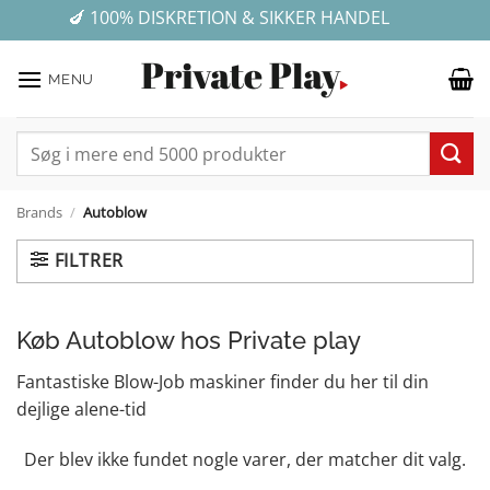
Fortsæt
✓ E-MÆRKET WEBSHOP - DIN ONLINE TRYGHED
💰 GRATIS FRAGT VED KØB FOR OVER 499 KR.
🍆 100% DISKRETION & SIKKER HANDEL
★ ★ ★ ★ ★ 4,7 på Trustpilot
til
indhold
MENU
Søg
efter:
Brands
/
Autoblow
FILTRER
Køb Autoblow hos Private play
Fantastiske Blow-Job maskiner finder du her til din
dejlige alene-tid
Der blev ikke fundet nogle varer, der matcher dit valg.