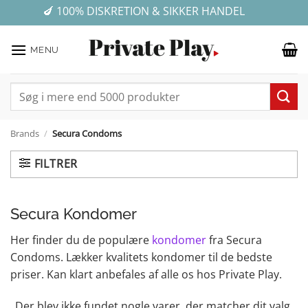
Fortsæt
✓ E-MÆRKET WEBSHOP - DIN ONLINE TRYGHED
💰 GRATIS FRAGT VED KØB FOR OVER 499 KR.
🍆 100% DISKRETION & SIKKER HANDEL
★ ★ ★ ★ ★ 4,7 på Trustpilot
til
indhold
MENU
Søg
efter:
Brands
/
Secura Condoms
FILTRER
Secura Kondomer
Her finder du de populære
kondomer
fra Secura
Condoms. Lækker kvalitets kondomer til de bedste
priser. Kan klart anbefales af alle os hos Private Play.
Der blev ikke fundet nogle varer, der matcher dit valg.