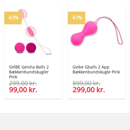
-67%
-67%
GVIBE Geisha Balls 2
Gvibe Gballs 2 App
Bækkenbundskugler
Bækkenbundskugle Pink
Pink
299,00
kr.
899,00
kr.
Den
99,00
kr.
Den
Den
299,00
kr.
Den
oprindelige
aktuelle
oprindelige
aktuelle
pris
pris
pris
pris
var:
er:
var:
er:
299,00 kr..
99,00 kr..
899,00 kr..
299,00 kr