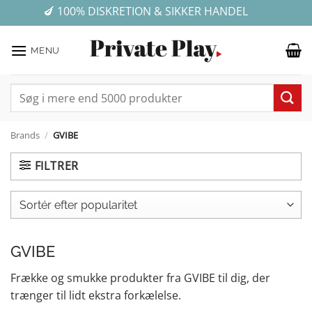
Fortsæt
✓ E-MÆRKET WEBSHOP - DIN ONLINE TRYGHED
💰 GRATIS FRAGT VED KØB FOR OVER 499 KR.
🍆 100% DISKRETION & SIKKER HANDEL
★ ★ ★ ★ ★ 4,7 på Trustpilot
til
indhold
MENU
Søg
efter:
Brands
/
GVIBE
FILTRER
GVIBE
Frække og smukke produkter fra GVIBE til dig, der
trænger til lidt ekstra forkælelse.