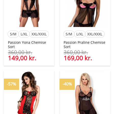
S/M
L/XL
XXL/XXXL
S/M
L/XL
XXL/XXXL
Passion Yona Chemise
Passion Praline Chemise
Sort
Sort
360,00
kr.
360,00
kr.
Den
149,00
kr.
Den
Den
169,00
kr.
Den
oprindelige
aktuelle
oprindelige
aktuelle
pris
pris
pris
pris
var:
er:
var:
er:
360,00 kr..
149,00 kr..
360,00 kr..
169,00 kr
-57%
-40%