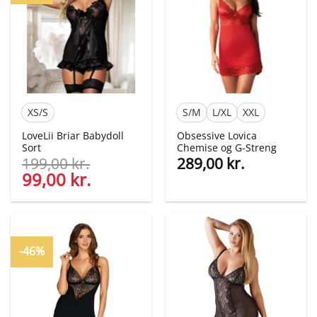
XS/S
S/M
L/XL
XXL
LoveLii Briar Babydoll
Obsessive Lovica
Sort
Chemise og G-Streng
199,00
kr.
289,00
kr.
Den
99,00
kr.
Den
oprindelige
aktuelle
pris
pris
var:
er:
199,00 kr..
99,00 kr..
-46%