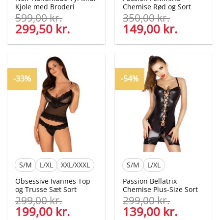
Kjole med Broderi
Chemise Rød og Sort
599,00
kr.
350,00
kr.
Den
299,50
kr.
Den
Den
149,00
kr.
Den
oprindelige
aktuelle
oprindelige
aktuelle
pris
pris
pris
pris
var:
er:
var:
er:
599,00 kr..
299,50 kr..
350,00 kr..
149,00 kr
-33%
-54%
S/M
L/XL
XXL/XXXL
S/M
L/XL
Obsessive Ivannes Top
Passion Bellatrix
og Trusse Sæt Sort
Chemise Plus-Size Sort
299,00
kr.
299,00
kr.
Den
199,00
kr.
Den
Den
139,00
kr.
Den