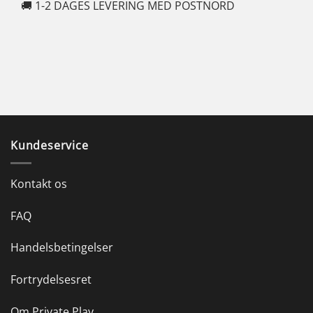
🚚 1-2 DAGES LEVERING MED POSTNORD
🍆
Kundeservice
Kontakt os
FAQ
Handelsbetingelser
Fortrydelsesret
Om Private Play