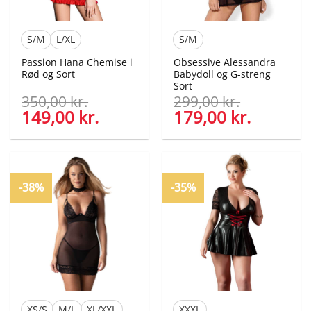
S/M
L/XL
S/M
Passion Hana Chemise i
Obsessive Alessandra
Rød og Sort
Babydoll og G-streng
Sort
350,00
kr.
299,00
kr.
Den
149,00
kr.
Den
Den
179,00
kr.
Den
oprindelige
aktuelle
oprindelige
aktuelle
pris
pris
pris
pris
var:
er:
var:
er:
350,00 kr..
149,00 kr..
299,00 kr..
179,00 kr
-38%
-35%
XS/S
M/L
XL/XXL
XXXL