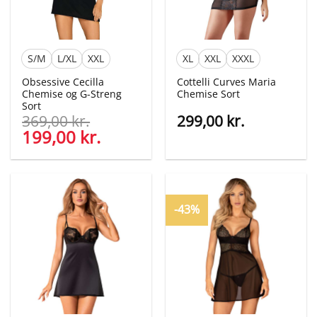
S/M
L/XL
XXL
XL
XXL
XXXL
Obsessive Cecilla
Cottelli Curves Maria
Chemise og G-Streng
Chemise Sort
Sort
369,00
kr.
299,00
kr.
Den
199,00
kr.
Den
oprindelige
aktuelle
pris
pris
var:
er:
369,00 kr..
199,00 kr..
-43%