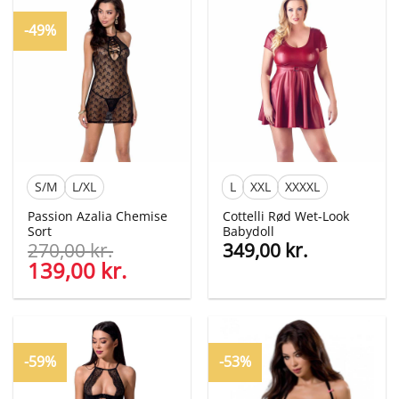
300,00 kr..
99,00 kr..
-49%
S/M
L/XL
L
XXL
XXXXL
Passion Azalia Chemise
Cottelli Rød Wet-Look
Sort
Babydoll
270,00
kr.
349,00
kr.
Den
139,00
kr.
Den
oprindelige
aktuelle
pris
pris
var:
er:
270,00 kr..
139,00 kr..
-59%
-53%