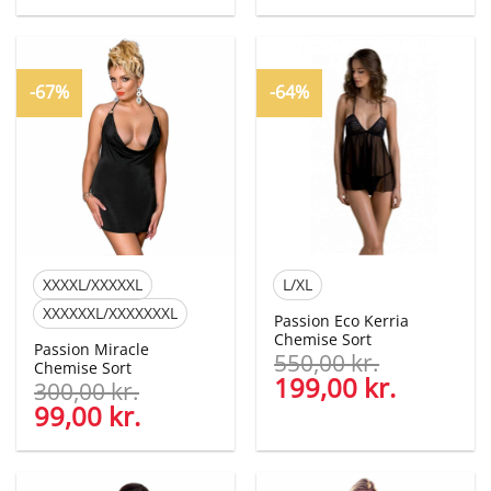
oprindelige
aktuelle
oprindelige
aktuelle
pris
pris
pris
pris
var:
er:
var:
er:
299,00 kr..
199,00 kr..
299,00 kr..
139,00 kr
-67%
-64%
XXXXL/XXXXXL
L/XL
XXXXXXL/XXXXXXXL
Passion Eco Kerria
Chemise Sort
Passion Miracle
550,00
kr.
Chemise Sort
Den
199,00
kr.
Den
300,00
kr.
oprindelige
aktuelle
Den
99,00
kr.
Den
pris
pris
oprindelige
aktuelle
var:
er:
pris
pris
550,00 kr..
199,00 kr
var:
er: