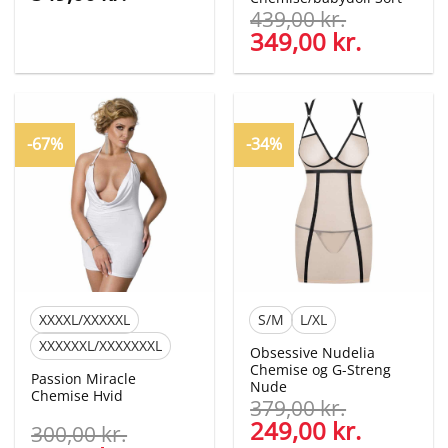
439,00
kr.
Den
349,00
kr.
Den
oprindelige
aktuelle
pris
pris
var:
er:
439,00 kr..
349,00 kr
-67%
-34%
XXXXL/XXXXXL
S/M
L/XL
XXXXXXL/XXXXXXXL
Obsessive Nudelia
Chemise og G-Streng
Passion Miracle
Nude
Chemise Hvid
379,00
kr.
Den
249,00
kr.
Den
300,00
kr.