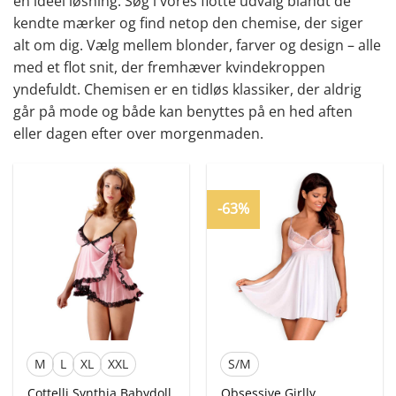
en ideel løsning. Søg i vores flotte udvalg blandt de
kendte mærker og find netop den chemise, der siger
alt om dig. Vælg mellem blonder, farver og design – alle
med et flot snit, der fremhæver kvindekroppen
yndefuldt. Chemisen er en tidløs klassiker, der aldrig
går på mode og både kan benyttes på en hed aften
eller dagen efter over morgenmaden.
-63%
M
L
XL
XXL
S/M
Cottelli Synthia Babydoll
Obsessive Girlly