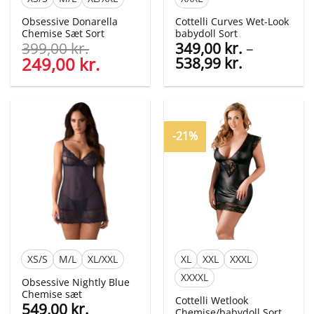
Obsessive Donarella
Cottelli Curves Wet-Look
Chemise Sæt Sort
babydoll Sort
399,00
kr.
349,00
kr.
–
Den
249,00
kr.
Den
Prisinterva
538,99
kr.
oprindelige
aktuelle
349,00 kr.
pris
pris
til
var:
er:
538,99 kr.
399,00 kr..
249,00 kr..
-21%
XS/S
M/L
XL/XXL
XL
XXL
XXXL
XXXXL
Obsessive Nightly Blue
Chemise sæt
Cottelli Wetlook
549,00
kr.
Chemise/babydoll Sort