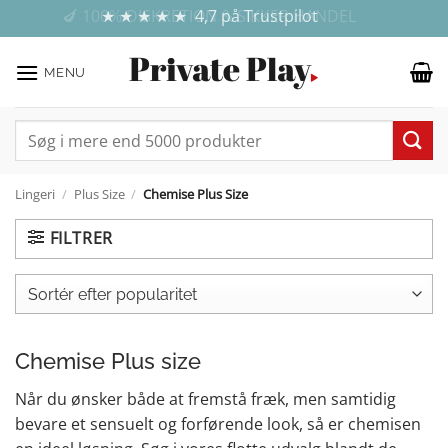
Fortsæt
✓ E-MÆRKET WEBSHOP - DIN ONLINE TRYGHED
💰 GRATIS FRAGT VED KØB FOR OVER 499 KR.
🍆 100% DISKRETION & SIKKER HANDEL
★ ★ ★ ★ ★ 4,7 på Trustpilot
til
indhold
MENU
Søg
efter:
Lingeri
/
Plus Size
/
Chemise Plus Size
FILTRER
Chemise Plus size
Når du ønsker både at fremstå fræk, men samtidig
bevare et sensuelt og forførende look, så er chemisen