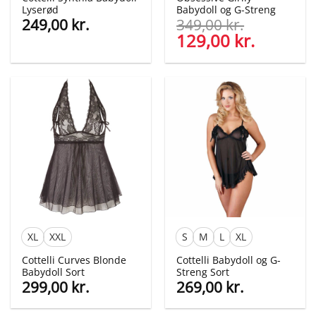
Lyserød
Babydoll og G-Streng
249,00
kr.
349,00
kr.
Den
129,00
kr.
Den
oprindelige
aktuelle
pris
pris
var:
er:
349,00 kr..
129,00 kr
XL
XXL
S
M
L
XL
Cottelli Curves Blonde
Cottelli Babydoll og G-
Babydoll Sort
Streng Sort
299,00
kr.
269,00
kr.