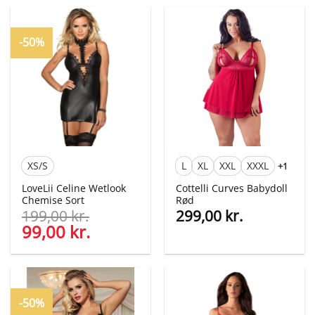
-50%
XS/S
L
XL
XXL
XXXL
+1
LoveLii Celine Wetlook
Cottelli Curves Babydoll
Chemise Sort
Rød
199,00
kr.
299,00
kr.
Den
99,00
kr.
Den
oprindelige
aktuelle
pris
pris
var:
er:
199,00 kr..
99,00 kr..
-50%