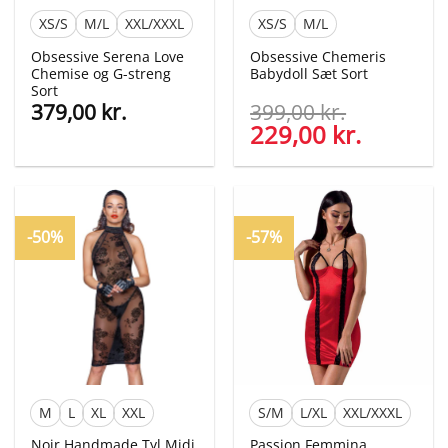
XS/S
M/L
XXL/XXXL
XS/S
M/L
Obsessive Serena Love
Obsessive Chemeris
Chemise og G-streng
Babydoll Sæt Sort
Sort
379,00
kr.
399,00
kr.
Den
229,00
kr.
Den
oprindelige
aktuelle
pris
pris
var:
er:
399,00 kr..
229,00 kr
-50%
-57%
M
L
XL
XXL
S/M
L/XL
XXL/XXXL
Noir Handmade Tyl Midi
Passion Femmina