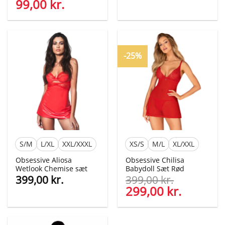
oprindelige
aktuelle
Den
99,00
kr.
Den
pris
pris
oprindelige
aktuelle
var:
er:
pris
pris
379,00 kr..
249,00 kr
var:
er:
300,00 kr..
99,00 kr..
-25%
S/M
L/XL
XXL/XXXL
XS/S
M/L
XL/XXL
Obsessive Aliosa
Obsessive Chilisa
Wetlook Chemise sæt
Babydoll Sæt Rød
399,00
kr.
399,00
kr.
Den
299,00
kr.
Den
oprindelige
aktuelle
pris
pris
var:
er: