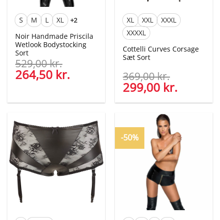
S
M
L
XL
XL
XXL
XXXL
+2
XXXXL
Noir Handmade Priscila
Wetlook Bodystocking
Cottelli Curves Corsage
Sort
Sæt Sort
529,00
kr.
Den
264,50
kr.
Den
369,00
kr.
oprindelige
aktuelle
Den
299,00
kr.
Den
pris
pris
oprindelige
aktuelle
var:
er:
pris
pris
529,00 kr..
264,50 kr..
var:
er:
369,00 kr..
299,00 kr
-50%