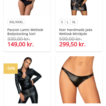
XXL/XXXL
S
L
XL
Passion Lamis Wetlook
Noir Handmade Jada
Bodystocking Sort
Wetlook Minikjole
330,00
kr.
599,00
kr.
Den
149,00
kr.
Den
Den
299,50
kr.
Den
oprindelige
aktuelle
oprindelige
aktuelle
pris
pris
pris
pris
var:
er:
var:
er:
330,00 kr..
149,00 kr..
599,00 kr..
299,50 kr
-50%