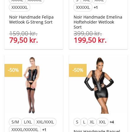
XXXXXXL
XXXXXL
+1
Noir Handmade Felipa
Noir Handmade Emelina
Wetlook G-Streng Sort
Hofteholder Wetlook
Sort
159,00
kr.
399,00
kr.
Den
79,50
kr.
Den
Den
199,50
kr.
Den
oprindelige
aktuelle
oprindelige
aktuelle
pris
pris
pris
pris
var:
er:
var:
er:
159,00 kr..
79,50 kr..
399,00 kr..
199,50 kr
-50%
-50%
S/M
L/XL
XXL/XXXL
S
L
XL
XXL
+4
XXXXL/XXXXXL
+1
Noir Handmade Raquel