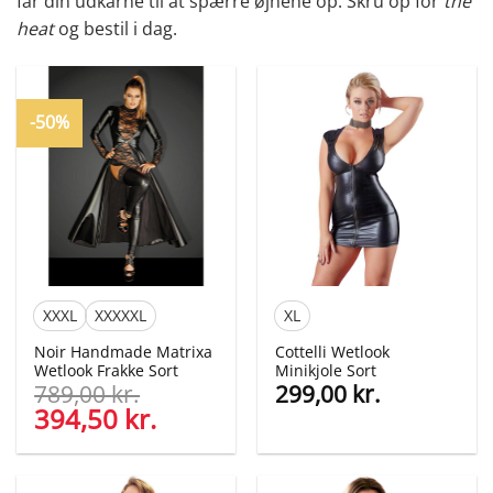
får din udkårne til at spærre øjnene op. Skru op for
the
heat
og bestil i dag.
-50%
XXXL
XXXXXL
XL
Noir Handmade Matrixa
Cottelli Wetlook
Wetlook Frakke Sort
Minikjole Sort
789,00
kr.
299,00
kr.
Den
394,50
kr.
Den
oprindelige
aktuelle
pris
pris
var:
er: