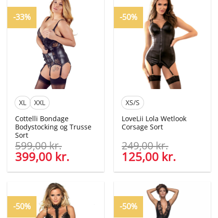
789,00 kr..
394,50 kr..
-33%
-50%
XL
XXL
XS/S
Cottelli Bondage
LoveLii Lola Wetlook
Bodystocking og Trusse
Corsage Sort
Sort
599,00
kr.
249,00
kr.
Den
399,00
kr.
Den
Den
125,00
kr.
Den
oprindelige
aktuelle
oprindelige
aktuelle
pris
pris
pris
pris
var:
er:
var:
er:
599,00 kr..
399,00 kr..
249,00 kr..
125,00 kr
-50%
-50%