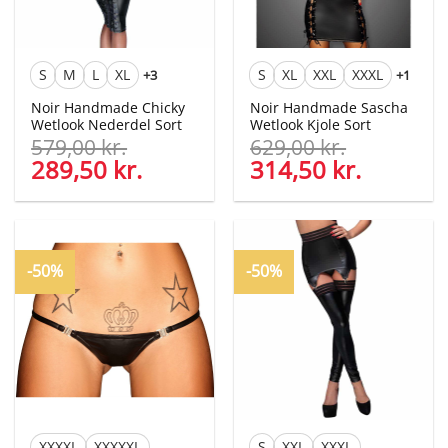
S
M
L
XL
S
XL
XXL
XXXL
+3
+1
Noir Handmade Chicky
Noir Handmade Sascha
Wetlook Nederdel Sort
Wetlook Kjole Sort
579,00
kr.
629,00
kr.
Den
289,50
kr.
Den
Den
314,50
kr.
Den
oprindelige
aktuelle
oprindelige
aktuelle
pris
pris
pris
pris
var:
er:
var:
er:
579,00 kr..
289,50 kr..
629,00 kr..
314,50 kr
-50%
-50%
XXXXL
XXXXXL
S
XXL
XXXL