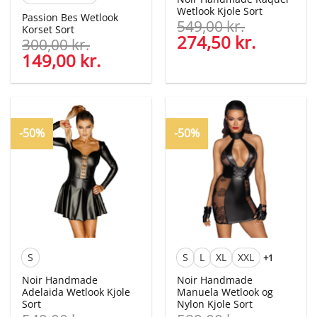
Wetlook Kjole Sort
Passion Bes Wetlook
549,00
kr.
Korset Sort
Den
274,50
kr.
Den
300,00
kr.
oprindelige
aktuelle
Den
149,00
kr.
Den
pris
pris
oprindelige
aktuelle
var:
er:
pris
pris
549,00 kr..
274,50 kr
var:
er:
300,00 kr..
149,00 kr..
-50%
-50%
S
S
L
XL
XXL
+1
Noir Handmade
Noir Handmade
Adelaida Wetlook Kjole
Manuela Wetlook og
Sort
Nylon Kjole Sort