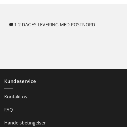
569,00 kr..
284,50 kr..
🚚 1-2 DAGES LEVERING MED POSTNORD
🍆
Kundeservice
Kontakt os
FAQ
Handelsbetingelser