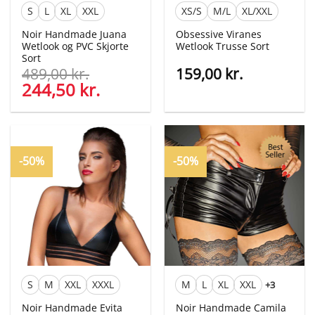
S
L
XL
XXL
XS/S
M/L
XL/XXL
Noir Handmade Juana
Obsessive Viranes
Wetlook og PVC Skjorte
Wetlook Trusse Sort
Sort
489,00
kr.
159,00
kr.
Den
244,50
kr.
Den
oprindelige
aktuelle
pris
pris
var:
er:
489,00 kr..
244,50 kr..
-50%
-50%
S
M
XXL
XXXL
M
L
XL
XXL
+3
Noir Handmade Evita
Noir Handmade Camila