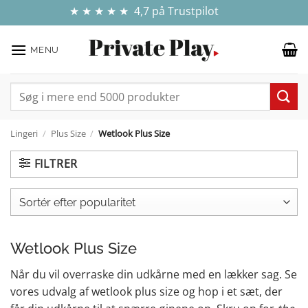
Fortsæt
✓ E-MÆRKET WEBSHOP - DIN ONLINE TRYGHED
💰 GRATIS FRAGT VED KØB FOR OVER 499 KR.
🍆 100% DISKRETION & SIKKER HANDEL
★ ★ ★ ★ ★ 4,7 på Trustpilot
til
indhold
MENU
Søg
efter:
Lingeri
/
Plus Size
/
Wetlook Plus Size
FILTRER
Wetlook Plus Size
Når du vil overraske din udkårne med en lækker sag. Se
vores udvalg af wetlook plus size og hop i et sæt, der