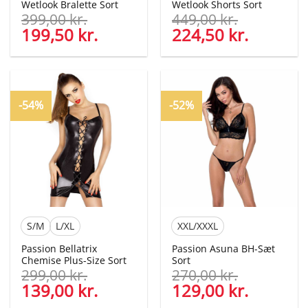
Wetlook Bralette Sort
Wetlook Shorts Sort
399,00
kr.
449,00
kr.
Den
199,50
kr.
Den
Den
224,50
kr.
Den
oprindelige
aktuelle
oprindelige
aktuelle
pris
pris
pris
pris
var:
er:
var:
er:
399,00 kr..
199,50 kr..
449,00 kr..
224,50 kr
-54%
-52%
S/M
L/XL
XXL/XXXL
Passion Bellatrix
Passion Asuna BH-Sæt
Chemise Plus-Size Sort
Sort
299,00
kr.
270,00
kr.
Den
139,00
kr.
Den
Den
129,00
kr.
Den
oprindelige
aktuelle
oprindelige
aktuelle