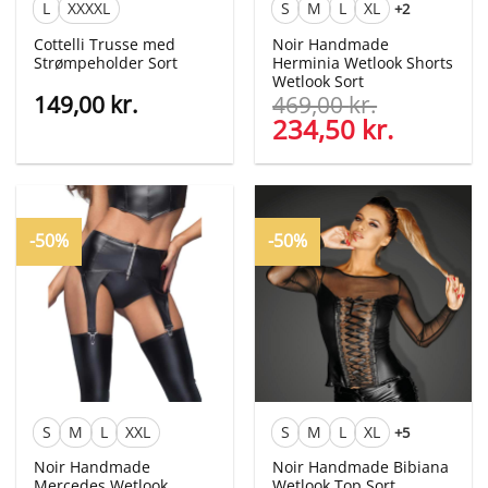
L
XXXXL
S
M
L
XL
+2
Cottelli Trusse med
Noir Handmade
Strømpeholder Sort
Herminia Wetlook Shorts
Wetlook Sort
149,00
kr.
469,00
kr.
Den
234,50
kr.
Den
oprindelige
aktuelle
pris
pris
var:
er:
469,00 kr..
234,50 kr
-50%
-50%
S
M
L
XXL
S
M
L
XL
+5
Noir Handmade
Noir Handmade Bibiana
Mercedes Wetlook
Wetlook Top Sort