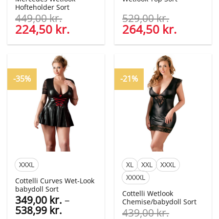
Hofteholder Sort
449,00
kr.
529,00
kr.
Den
224,50
kr.
Den
Den
264,50
kr.
Den
oprindelige
aktuelle
oprindelige
aktuelle
pris
pris
pris
pris
var:
er:
var:
er:
449,00 kr..
224,50 kr..
529,00 kr..
264,50 kr
-35%
-21%
XXXL
XL
XXL
XXXL
XXXXL
Cottelli Curves Wet-Look
babydoll Sort
Cottelli Wetlook
349,00
kr.
–
Chemise/babydoll Sort
Prisinterval:
538,99
kr.
439,00
kr.