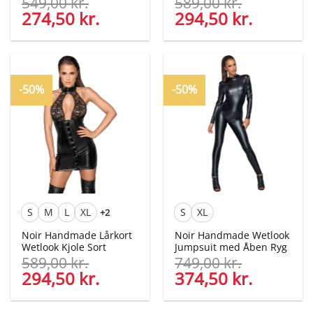
549,00
kr.
589,00
kr.
Den
274,50
kr.
Den
Den
294,50
kr.
Den
oprindelige
aktuelle
oprindelige
aktuelle
pris
pris
pris
pris
var:
er:
var:
er:
549,00 kr..
274,50 kr..
589,00 kr..
294,50 kr
-50%
-50%
S
M
L
XL
S
XL
+2
Noir Handmade Lårkort
Noir Handmade Wetlook
Wetlook Kjole Sort
Jumpsuit med Åben Ryg
589,00
kr.
749,00
kr.
Den
294,50
kr.
Den
Den
374,50
kr.
Den
oprindelige
aktuelle
oprindelige
aktuelle
pris
pris
pris
pris