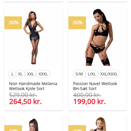
pris
pris
pris
pris
var:
er:
var:
er:
299,00 kr..
139,00 kr..
270,00 kr..
129,00 kr
-50%
-50%
L
XL
XXL
XXXL
S/M
L/XL
XXL/XXXL
Noir Handmade Melania
Passion Navel Wetlook
Wetlook Kjole Sort
BH-Sæt Sort
529,00
kr.
400,00
kr.
Den
264,50
kr.
Den
Den
199,00
kr.
Den
oprindelige
aktuelle
oprindelige
aktuelle
pris
pris
pris
pris
var:
er:
var:
er:
529,00 kr..
264,50 kr..
400,00 kr..
199,00 kr