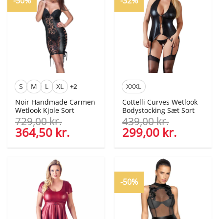
-50%
-32%
S
M
L
XL
XXXL
+2
Noir Handmade Carmen
Cottelli Curves Wetlook
Wetlook Kjole Sort
Bodystocking Sæt Sort
729,00
kr.
439,00
kr.
Den
364,50
kr.
Den
Den
299,00
kr.
Den
oprindelige
aktuelle
oprindelige
aktuelle
pris
pris
pris
pris
var:
er:
var:
er:
729,00 kr..
364,50 kr..
439,00 kr..
299,00 kr
-50%