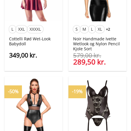
L
XXL
XXXXL
S
M
L
XL
+2
Cottelli Rød Wet-Look
Noir Handmade Ivette
Babydoll
Wetlook og Nylon Pencil
Kjole Sort
349,00
kr.
579,00
kr.
Den
289,50
kr.
Den
oprindelige
aktuelle
pris
pris
var:
er:
579,00 kr..
289,50 kr
-50%
-19%