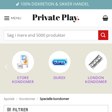
Fortsæt
✓ E-MÆRKET WEBSHOP - DIN ONLINE TRYGHED
💰 GRATIS FRAGT VED KØB FOR OVER 499 KR.
🍆 100% DISKRETION & SIKKER HANDEL
★ ★ ★ ★ ★ 4,7 på Trustpilot
til
indhold
MENU
Søg
efter:
STORE
DUREX
LONDON
KONDOMER
KONDOMER
Apotek
/
Kondomer
/
Specielle kondomer
FILTRER