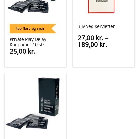
Bliv ved servietten
Køb flere og spar
27,00
kr.
–
Private Play Delay
Prisinterva
189,00
kr.
Kondomer 10 stk
27,00 kr.
25,00
kr.
til
189,00 kr.