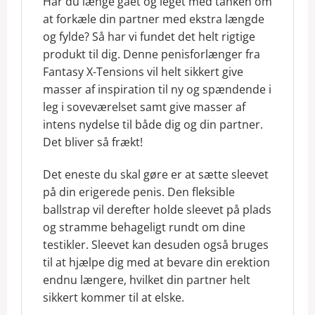
Har du længe gået og leget med tanken om
at forkæle din partner med ekstra længde
og fylde? Så har vi fundet det helt rigtige
produkt til dig. Denne penisforlænger fra
Fantasy X-Tensions vil helt sikkert give
masser af inspiration til ny og spændende i
leg i soveværelset samt give masser af
intens nydelse til både dig og din partner.
Det bliver så frækt!
Det eneste du skal gøre er at sætte sleevet
på din erigerede penis. Den fleksible
ballstrap vil derefter holde sleevet på plads
og stramme behageligt rundt om dine
testikler. Sleevet kan desuden også bruges
til at hjælpe dig med at bevare din erektion
endnu længere, hvilket din partner helt
sikkert kommer til at elske.