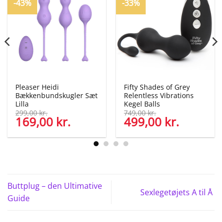
-43%
-33%
Pleaser Heidi
Fifty Shades of Grey
Bækkenbundskugler Sæt
Relentless Vibrations
Lilla
Kegel Balls
299,00
kr.
749,00
kr.
169,00
kr.
499,00
kr.
Den
Den
Den
Den
oprindelige
aktuelle
oprindelige
aktuelle
pris
pris
pris
pris
var:
er:
var:
er:
299,00 kr..
169,00 kr..
749,00 kr..
499,00 kr..
Buttplug – den Ultimative
Sexlegetøjets A til Å
Guide