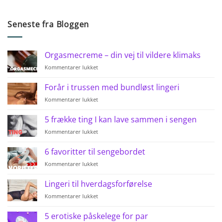
Seneste fra Bloggen
Orgasmecreme – din vej til vildere klimaks
til
Kommentarer lukket
Orgasmecreme
–
Forår i trussen med bundløst lingeri
din
til
Kommentarer lukket
vej
Forår
til
i
vildere
5 frække ting I kan lave sammen i sengen
trussen
klimaks
til
Kommentarer lukket
med
5
bundløst
frække
lingeri
6 favoritter til sengebordet
ting
til
Kommentarer lukket
I
6
kan
favoritter
lave
Lingeri til hverdagsforførelse
til
sammen
til
Kommentarer lukket
sengebordet
i
Lingeri
sengen
til
5 erotiske påskelege for par
hverdagsforførelse