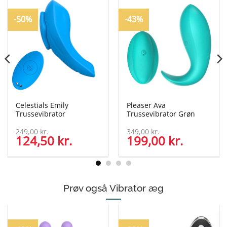
-50%
-43%
Celestials Emily
Pleaser Ava
Trussevibrator
Trussevibrator Grøn
249,00
kr.
349,00
kr.
124,50
kr.
199,00
kr.
Den
Den
Den
Den
oprindelige
aktuelle
oprindelige
aktuelle
pris
pris
pris
pris
var:
er:
var:
er:
249,00 kr..
124,50 kr..
349,00 kr..
199,00 kr..
Prøv også Vibrator æg