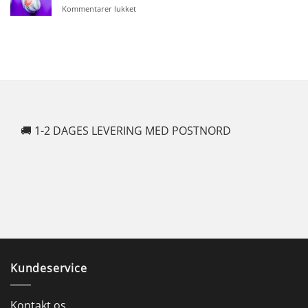
til
Kommentarer lukket
5
erotiske
påskelege
for
par
🚚 1-2 DAGES LEVERING MED POSTNORD
🍆
Kundeservice
Kontakt os