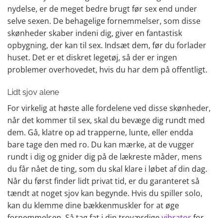
nydelse, er de meget bedre brugt før sex end under
selve sexen. De behagelige fornemmelser, som disse
skønheder skaber indeni dig, giver en fantastisk
opbygning, der kan til sex. Indsæt dem, før du forlader
huset. Det er et diskret legetøj, så der er ingen
problemer overhovedet, hvis du har dem på offentligt.
Lidt sjov alene
For virkelig at høste alle fordelene ved disse skønheder,
når det kommer til sex, skal du bevæge dig rundt med
dem. Gå, klatre op ad trapperne, lunte, eller endda
bare tage den med ro. Du kan mærke, at de vugger
rundt i dig og gnider dig på de lækreste måder, mens
du får nået de ting, som du skal klare i løbet af din dag.
Når du først finder lidt privat tid, er du garanteret så
tændt at noget sjov kan begynde. Hvis du spiller solo,
kan du klemme dine bækkenmuskler for at øge
fornemmelsen. Så tag fat i din troværdige
vibrator
for