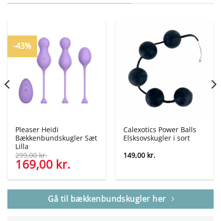
-43%
Pleaser Heidi
Calexotics Power Balls
Bækkenbundskugler Sæt
Elsksovskugler i sort
Lilla
299,00
kr.
149,00
kr.
169,00
kr.
Den
Den
oprindelige
aktuelle
pris
pris
var:
er:
299,00 kr..
169,00 kr..
Gå til bækkenbundskugler her