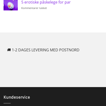
til
5 erotiske påskelege for par
hverdagsforførelse
til
Kommentarer lukket
5
erotiske
påskelege
for
par
🚚 1-2 DAGES LEVERING MED POSTNORD
🍆
Kundeservice