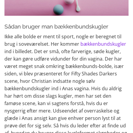
Sådan bruger man bækkenbundskugler
Ikke alle bolde er ment til sport, nogle er beregnet til
brug i soveværelset. Her kommer
bækkenbundskugler
ind i billedet. Det er små, ofte farverige, søde kugler,
der kan gøre udføre vidunder for din vagina. Der har
været meget snak omkring bækkenbunds-bolde, især
siden, vi blev præsenteret for Fifty Shades Darkers
scene, hvor Christian indsatte nogle sølv
bækkenbundskugler ind i Anas vagina. Hvis du aldrig
har hørt om disse slags kugler, men har set den
famøse scene, kan vi sagtens forstå, hvis du er
nysgerrig efter mere. Udseendet af overraskelse og
glæde i Anas ansigt kan give enhver person lyst til at
prøve det for sig selv. Så hvis du leder efter at finde ud
af, hvordan du bruger disse kugleformet skønheder og