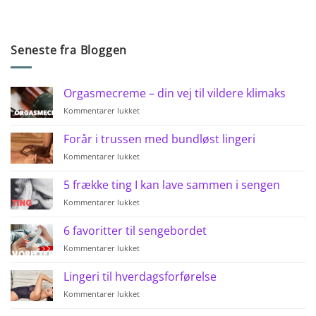
Seneste fra Bloggen
Orgasmecreme – din vej til vildere klimaks
til
Kommentarer lukket
Orgasmecreme
–
Forår i trussen med bundløst lingeri
din
til
Kommentarer lukket
vej
Forår
til
i
vildere
5 frække ting I kan lave sammen i sengen
trussen
klimaks
til
Kommentarer lukket
med
5
bundløst
frække
lingeri
6 favoritter til sengebordet
ting
til
Kommentarer lukket
I
6
kan
favoritter
lave
Lingeri til hverdagsforførelse
til
sammen
til
Kommentarer lukket
sengebordet
i
Lingeri
sengen